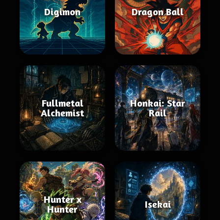
Digimon
Dragon Ball
Fullmetal
Honkai: Star
Alchemist
Rail
Hunter x
Isekai
Hunter