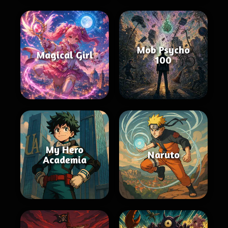
Mob Psycho
Magical Girl
100
My Hero
Naruto
Academia