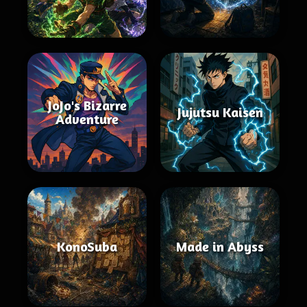
JoJo's Bizarre
Jujutsu Kaisen
Adventure
KonoSuba
Made in Abyss