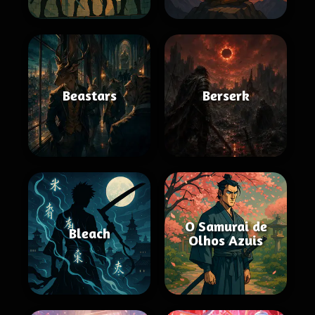
Beastars
Berserk
O Samurai de
Bleach
Olhos Azuis