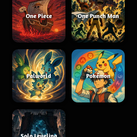
One Piece
One Punch Man
Palworld
Pokémon
Solo Leveling