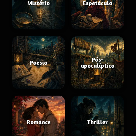
Mistério
Espetáculo
Pós-
Poesia
apocalíptico
Romance
Thriller