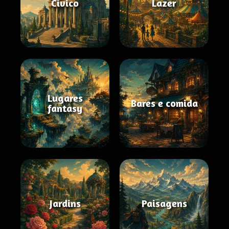
Cívico
Lazer
Lugares
Bares e comida
fantasy
Jardins
Paisagens