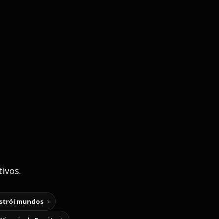
ivos.
nstrói mundos