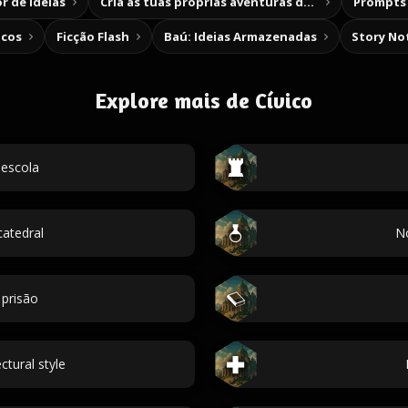
r de Ideias
Cria as tuas próprias aventuras de escolha
Prompts 
icos
Ficção Flash
Baú: Ideias Armazenadas
Story No
Explore mais de Cívico
escola
atedral
N
prisão
ctural style