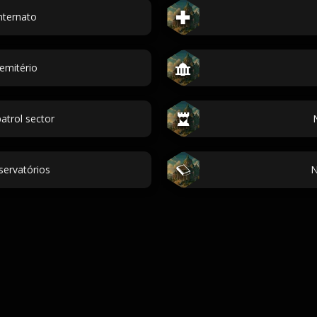
nternato
emitério
atrol sector
ervatórios
N