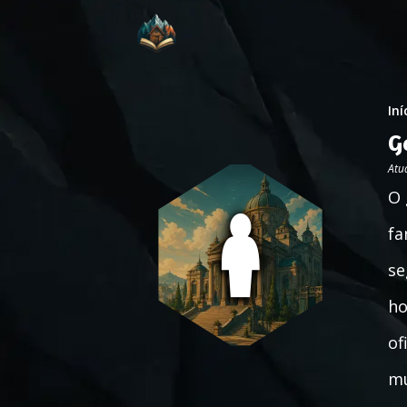
Iní
G
Atu
O 
fa
se
ho
of
mu