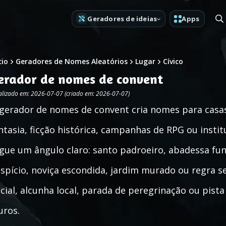
Geradores de ideias
Apps
cio
Geradores de Nomes Aleatórios
Lugar
Cívico
erador de nomes de convent
alizado em: 2026-07-07 (criado em: 2026-07-07)
gerador de nomes de convent cria nomes para casa
ntasia, ficção histórica, campanhas de RPG ou insti
gue um ângulo claro: santo padroeiro, abadessa fund
spício, noviça escondida, jardim murado ou regra s
icial, alcunha local, parada de peregrinação ou pista
ros.