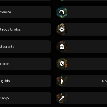
planeta
stados Unidos
staurante
rdicos
guilda
No
 anjo