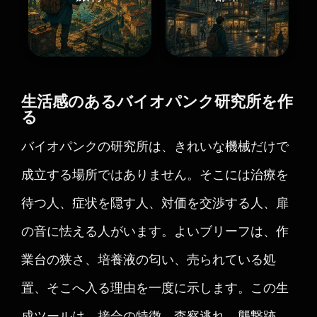
生活感のあるバイオパンク研究所を作
る
バイオパンクの研究所は、きれいな機械だけで
成立する場所ではありません。そこには治療を
待つ人、症状を隠す人、対価を交渉する人、扉
の音に怯える人がいます。よいブリーフは、作
業台の狭さ、培養液の匂い、売られている処
置、そこへ入る理由を一度に示します。この生
成ツールは、接合の特徴、査察逃れ、襲撃跡、