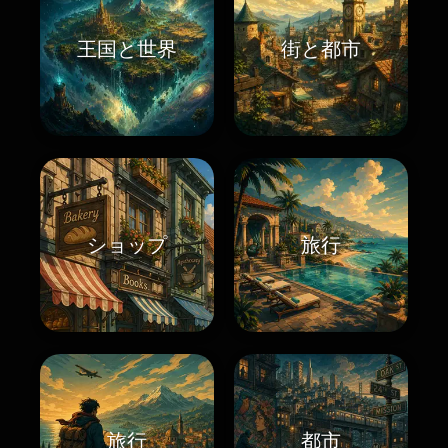
王国と世界
街と都市
ショップ
旅行
旅行
都市