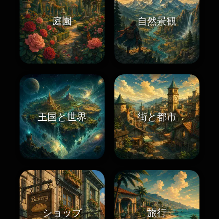
庭園
自然景観
王国と世界
街と都市
ショップ
旅行