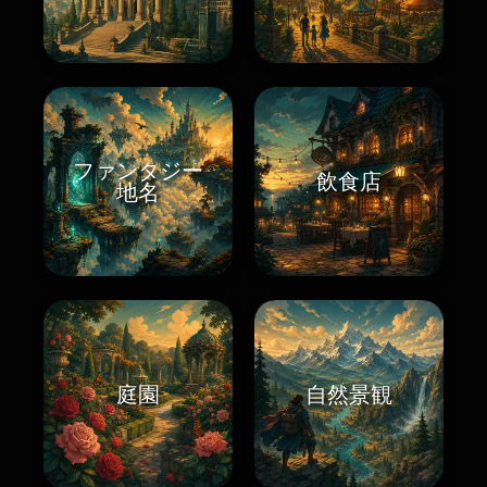
ファンタジー
飲食店
地名
庭園
自然景観