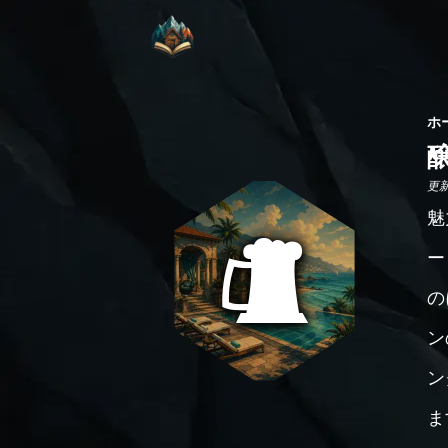
ホ
更新日
魅
ー
の
ン
ン
ま