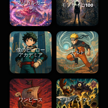
マジカルガー
モブサイコ100
ル
僕のヒーロー
ナルト
アカデミア
ワンピース
ワンパンマン