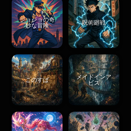
ジョジョの奇
呪術廻戦
妙な冒険
メイドインア
このすば
ビス