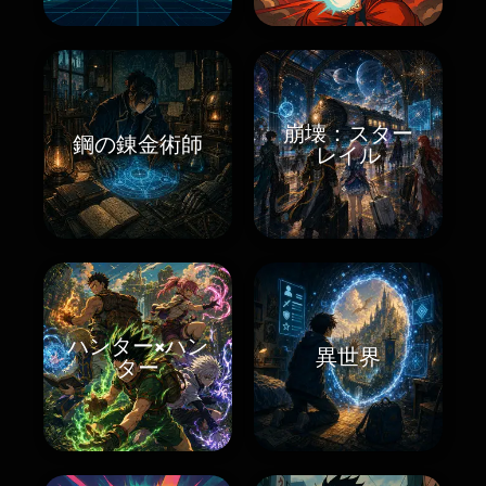
崩壊：スター
鋼の錬金術師
レイル
ハンター×ハン
異世界
ター