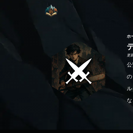
ホ
更新日
公
の
ル
な