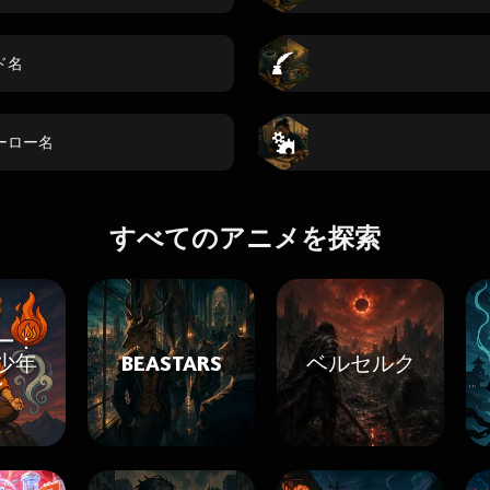
ド名
ーロー名
すべてのアニメを探索
ー：
少年
BEASTARS
ベルセルク
ン