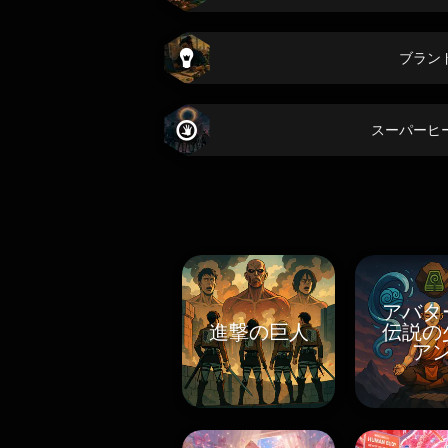
ブラン
スーパーヒ
アバタ
進撃の巨人
伝説の
ア