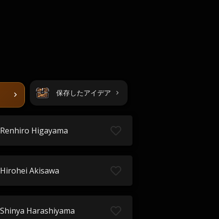
保存したアイデア
Renhiro Higayama
Hirohei Akisawa
Shinya Harashiyama