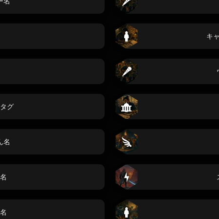
ー名
キ
タグ
ん名
名
名