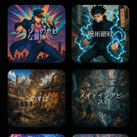
ジョジョの奇妙
呪術廻戦
な冒険
メイドインアビ
このすば
ス