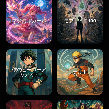
マジカルガール
モブサイコ100
僕のヒーローア
ナルト
カデミア