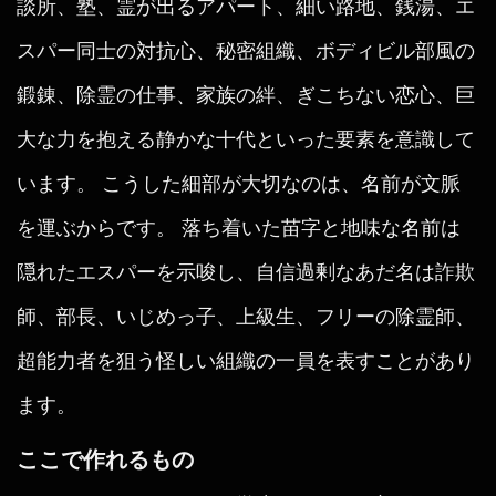
談所、塾、霊が出るアパート、細い路地、銭湯、エ
スパー同士の対抗心、秘密組織、ボディビル部風の
鍛錬、除霊の仕事、家族の絆、ぎこちない恋心、巨
大な力を抱える静かな十代といった要素を意識して
います。 こうした細部が大切なのは、名前が文脈
を運ぶからです。 落ち着いた苗字と地味な名前は
隠れたエスパーを示唆し、自信過剰なあだ名は詐欺
師、部長、いじめっ子、上級生、フリーの除霊師、
超能力者を狙う怪しい組織の一員を表すことがあり
ます。
ここで作れるもの