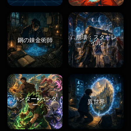
崩壊：スターレ
鋼の錬金術師
イル
ハンター×ハンタ
異世界
ー