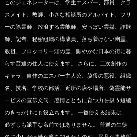
このジェネレーターは、学生エスパー、部員、クラ
スメイト、教師、小さな相談所のアルバイト、フリ
ーの除霊師、放浪する霊能師、安っぽい霊媒、詐欺
師、記者、秘密組織の構成員、落ち着けない幽霊、
教祖、ブロッコリー頭の霊、賑やかな日本の街に暮
らす普通の住人に使えます。 さらに、二次創作の
キャラ、自作のエスパー主人公、脇役の悪役、組織
名、技名、学校の部活、近所の店や場所、偽霊能サ
ービスの宣伝文句、感情とともに育つ力を扱う短編
のきっかけにも役立ちます。 一番使える結果は、
必ずしも派手な名前ではありません。 普通の生徒
名に少しだけ妙な癖を加えたものや、平凡な事務所