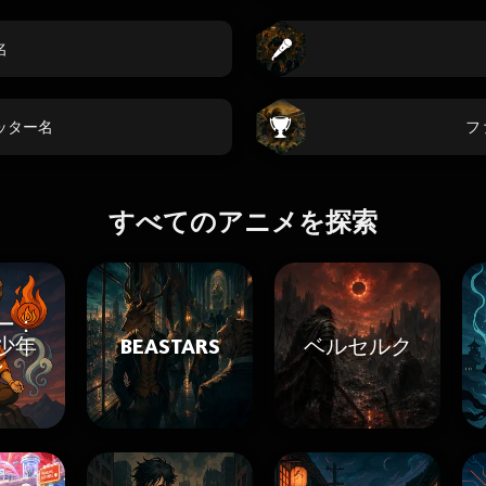
名
ッター名
フ
すべてのアニメを探索
ー：
少年
BEASTARS
ベルセルク
ン