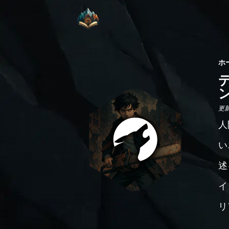
ホ
ン
更新日
人
い
述
イ
リ