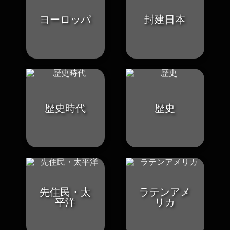
ヨーロッパ
封建日本
歴史時代
歴史
先住民・太
ラテンアメ
平洋
リカ