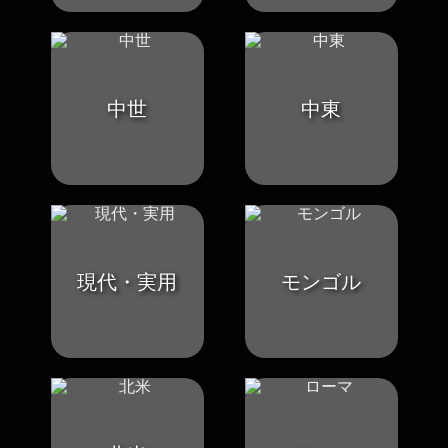
中世
中東
現代・実用
モンゴル