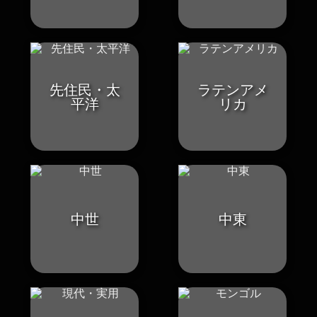
先住民・太
ラテンアメ
平洋
リカ
中世
中東