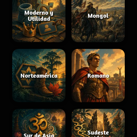
Moderno y
Mongol
Utilidad
Norteamérica
Romano
Sudeste
Sur de Asia