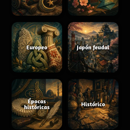
Europeo
Japón feudal
Épocas
Histórico
históricas