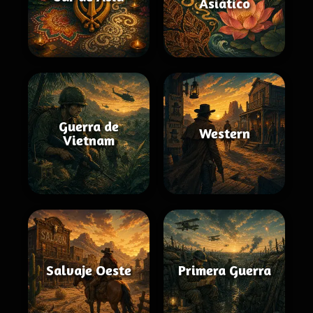
Asiático
Guerra de
Western
Vietnam
Salvaje Oeste
Primera Guerra