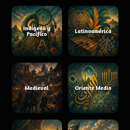
Indígena y
Latinoamérica
Pacífico
Medieval
Oriente Medio