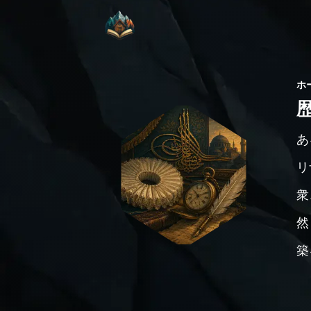
ホ
あ
リ
衆
然
築