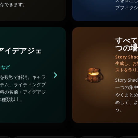
スを管理
存できます。
ブフィク
すべて
つの場
のアイデアジェ
Story 
生成し、お
トなど
ストを作り
を数秒で解消。キャラ
Story 
テム、ライティングプ
一つの集
料の名前・アイデアジ
やくまと
0種類以上。
めして、
う。