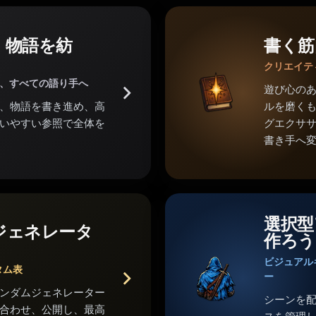
。物語を紡
書く筋
クリエイテ
家、すべての語り手へ
遊び心の
、物語を書き進め、高
ルを磨くも
いやすい参照で全体を
グエクサ
書き手へ
選択型
ジェネレータ
作ろう
ビジュアル
タム表
ー
ンダムジェネレーター
シーンを
合わせ、公開し、最高