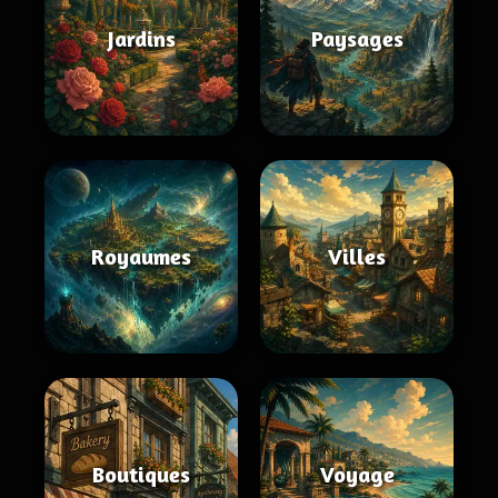
Jardins
Paysages
Royaumes
Villes
Boutiques
Voyage