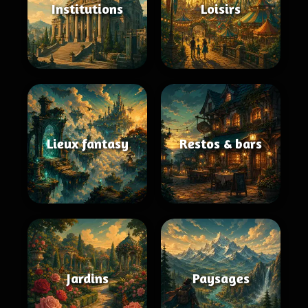
Institutions
Loisirs
Lieux fantasy
Restos & bars
Jardins
Paysages