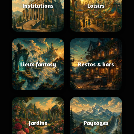
Institutions
Loisirs
Lieux fantasy
Restos & bars
Jardins
Paysages