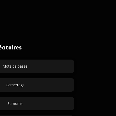
éatoires
Mots de passe
Gamertags
Surnoms