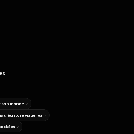
ces
ir son monde
s d'écriture visuelles
stockées