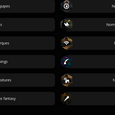
quipes
N
ts
Noms
rques
kings
oitures
N
e fantasy