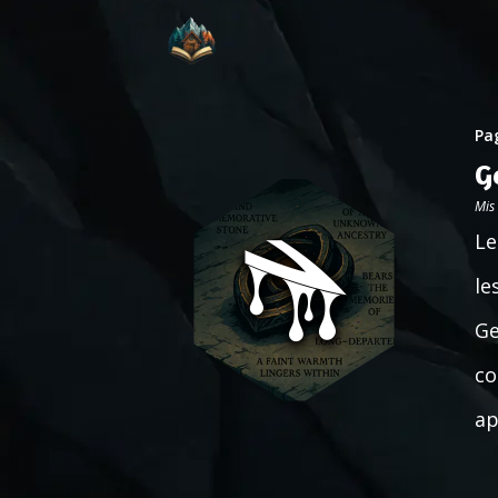
Pag
G
Mis
Le
le
Ge
co
ap