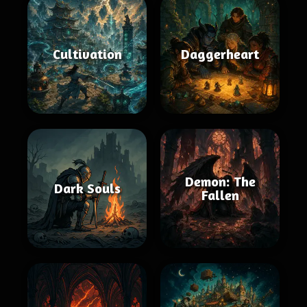
Cultivation
Daggerheart
Demon: The
Dark Souls
Fallen