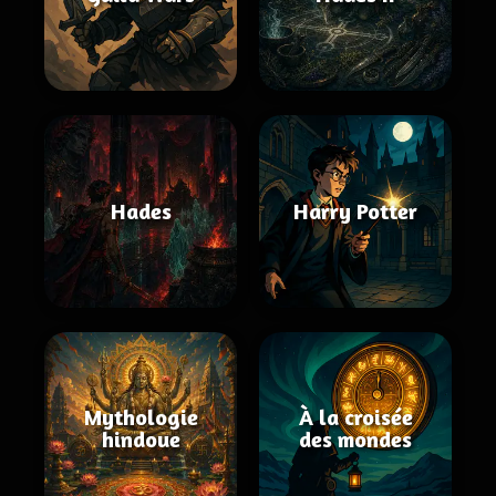
Hades
Harry Potter
Mythologie
À la croisée
hindoue
des mondes