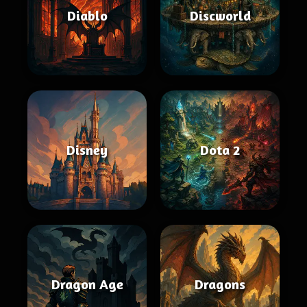
Diablo
Discworld
Disney
Dota 2
Dragon Age
Dragons