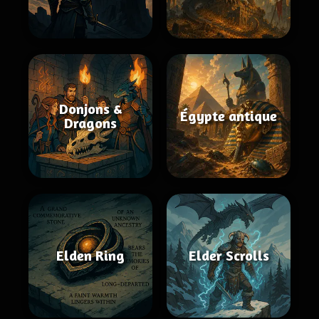
Donjons &
Égypte antique
Dragons
Elden Ring
Elder Scrolls