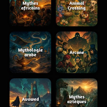
Mythes
Animal
africains
Crossing
Mythologie
Arcane
arabe
Mythes
Avowed
aztèques