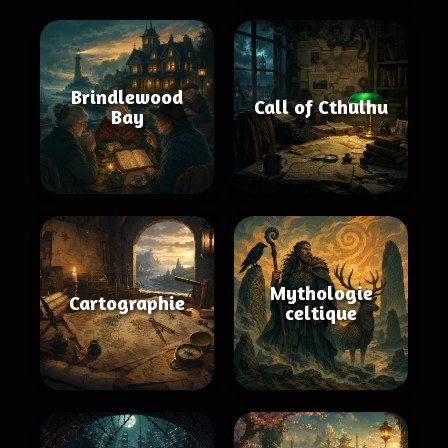
Brindlewood
Call of Cthulhu
Bay
Mythologie
Cartographie
celtique