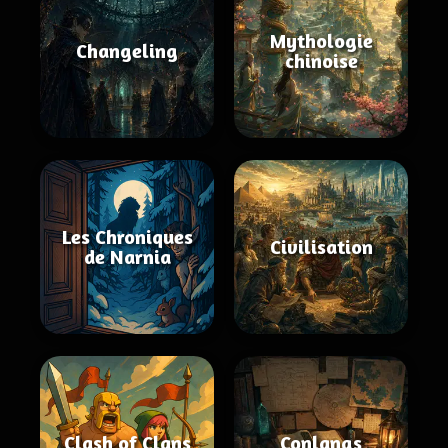
Mythologie
Changeling
chinoise
Les Chroniques
Civilisation
de Narnia
Clash of Clans
Conlangs