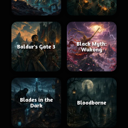
Black Myth:
Baldur's Gate 3
Wukong
Blades in the
Bloodborne
Dark