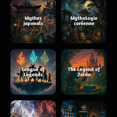
Mythes
Mythologie
japonais
coréenne
League of
The Legend of
Legends
Zelda