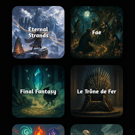
Eternal
Fae
Strands
Final Fantasy
Le Trône de Fer