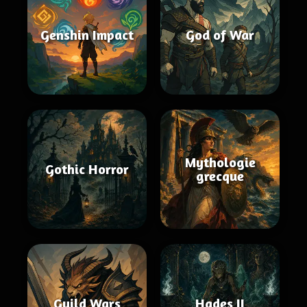
Genshin Impact
God of War
Mythologie
Gothic Horror
grecque
Guild Wars
Hades II