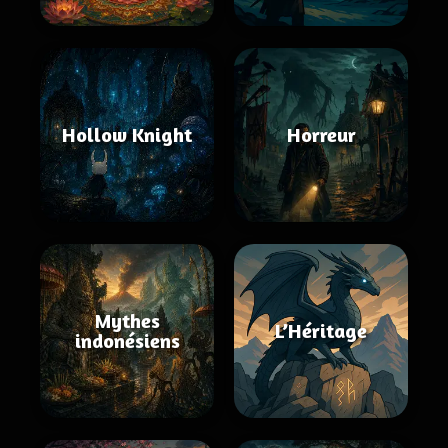
Hollow Knight
Horreur
Mythes
L’Héritage
indonésiens