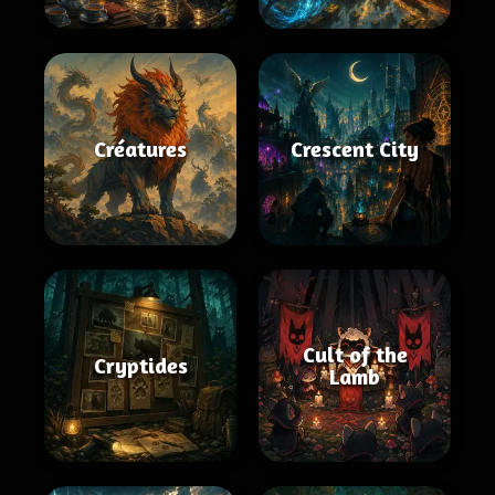
Créatures
Crescent City
Cult of the
Cryptides
Lamb