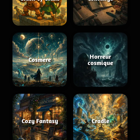
Horreur
Cosmere
cosmique
Cozy Fantasy
Cradle