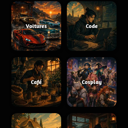
Voitures
Code
Café
Cosplay