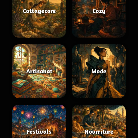
Cottagecore
Cozy
Artisanat
Mode
Festivals
Nourriture