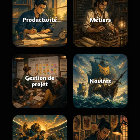
Productivité
Métiers
Gestion de
Navires
projet