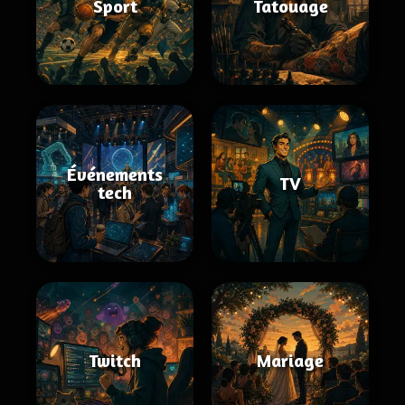
Sport
Tatouage
Événements
TV
tech
Twitch
Mariage