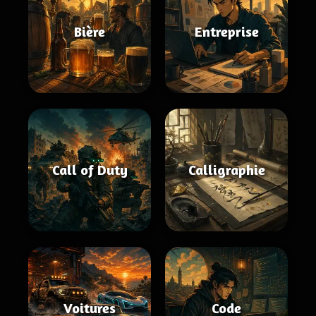
Bière
Entreprise
Call of Duty
Calligraphie
Voitures
Code