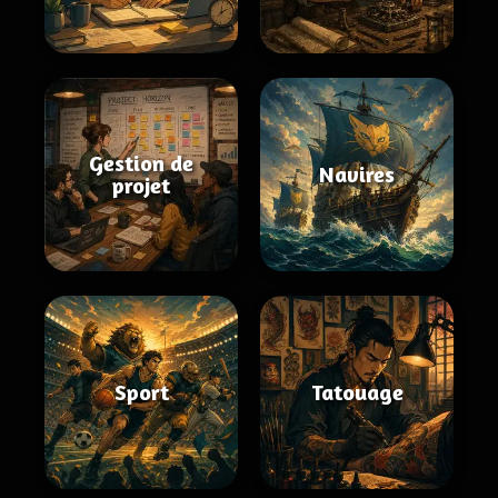
Gestion de
Navires
projet
Sport
Tatouage