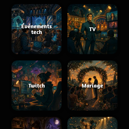
Événements
TV
tech
Twitch
Mariage