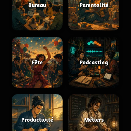
Bureau
Parentalité
Fête
Podcasting
Productivité
Métiers