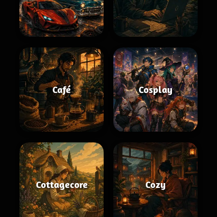
Café
Cosplay
Cottagecore
Cozy