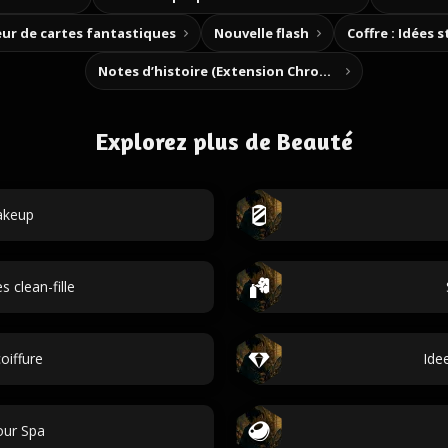
ur de cartes fantastiques
Nouvelle flash
Coffre : Idées 
Notes d’histoire (Extension Chrome)
Explorez plus de Beauté
akeup
s clean-fille
oiffure
Ide
our Spa