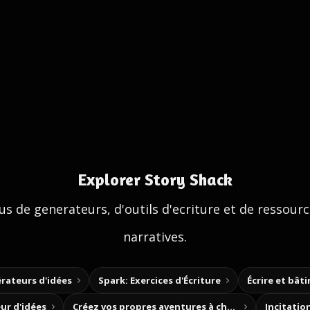
Explorer Story Shack
us de generateurs, d'outils d'ecriture et de ressour
narratives.
rateurs d'idées
Spark: Exercices d'Écriture
Écrire et bât
ur d'idées
Créez vos propres aventures à choix
Incitation