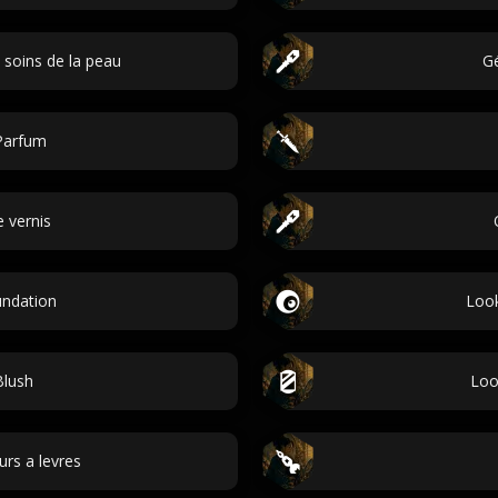
soins de la peau
Gé
Parfum
 vernis
ndation
Look
Blush
Loo
rs a levres