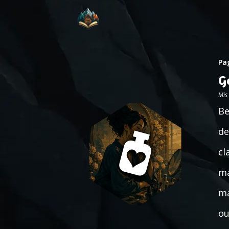
Pag
G
Mis
Be
de
cl
ma
ma
ou