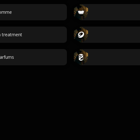
homme
a treatment
arfums