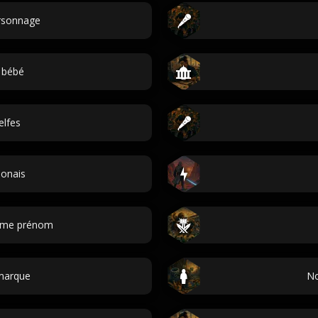
ersonnage
 bébé
elfes
onais
ième prénom
marque
No