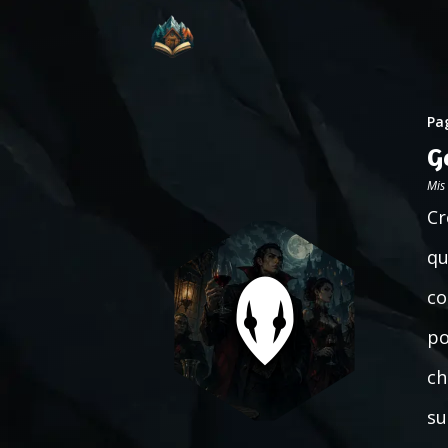
Pag
G
Mis
Cr
qu
co
po
ch
su