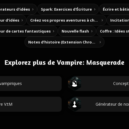
rateurs d'idées
Spark: Exercices d'Écriture
Écrire et bât
ur d'idées
Créez vos propres aventures à choix
Incitation
ur de cartes fantastiques
Nouvelle flash
Coffre : Idées 
Notes d’histoire (Extension Chrome)
Explorez plus de Vampire: Masquerade
vampiriques
Concepts
re V:tM
Générateur de no