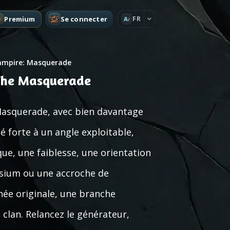
Premium
Se connecter
FR
A
ampire: Masquerade
 The Masquerade
Masquerade, avec bien davantage
é forte à un angle exploitable,
e, une faiblesse, une orientation
ysium ou une accroche de
née originale, une branche
lan. Relancez le générateur,