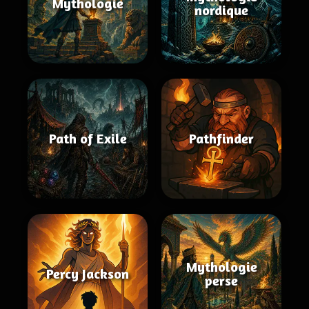
Mythologie
nordique
Path of Exile
Pathfinder
Mythologie
Percy Jackson
perse