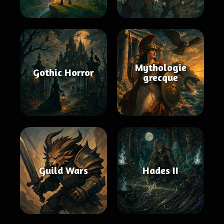
Mythologie
Gothic Horror
grecque
Guild Wars
Hades II