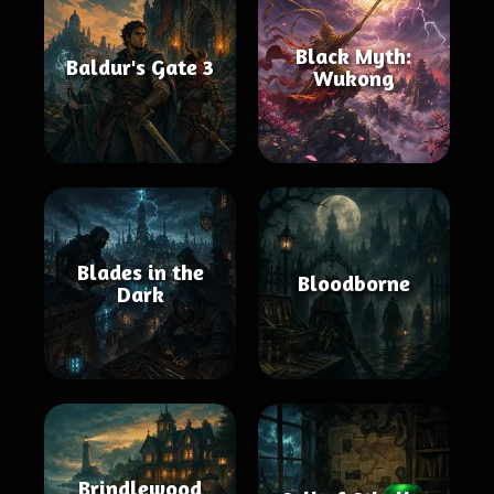
Black Myth:
Baldur's Gate 3
Wukong
Blades in the
Bloodborne
Dark
Brindlewood