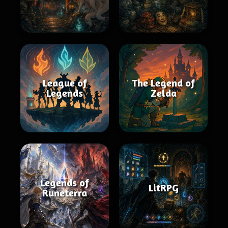
League of
The Legend of
Legends
Zelda
Legends of
LitRPG
Runeterra