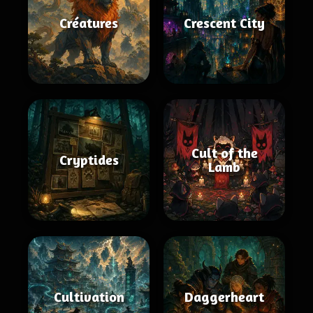
Créatures
Crescent City
Cult of the
Cryptides
Lamb
Cultivation
Daggerheart