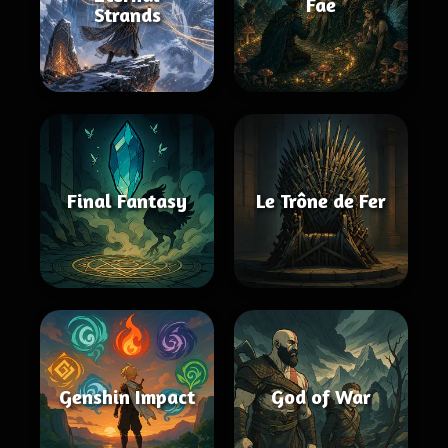
Fae
Strands
Final Fantasy
Le Trône de Fer
Genshin Impact
God of War