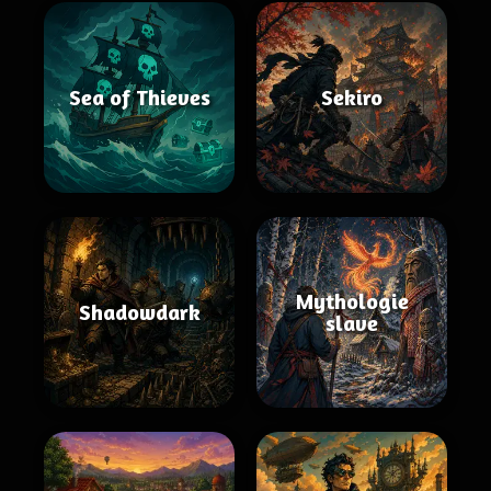
Sea of Thieves
Sekiro
Mythologie
Shadowdark
slave