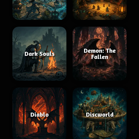
Demon: The
Dark Souls
Fallen
Diablo
Discworld