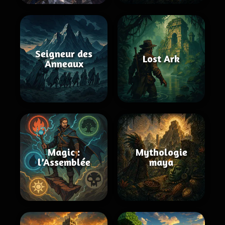
Seigneur des
Lost Ark
Anneaux
Magic :
Mythologie
l’Assemblée
maya