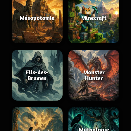
Mésopotamie
Minecraft
Fils-des-
Monster
Brumes
Hunter
Mythologie