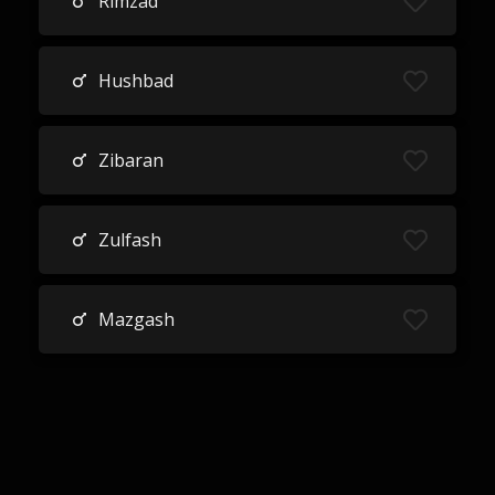
Rimzad
Hushbad
Zibaran
Zulfash
Mazgash