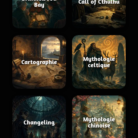
Call of Cthulhu
Bay
Mythologie
Cartographie
celtique
Mythologie
Changeling
chinoise