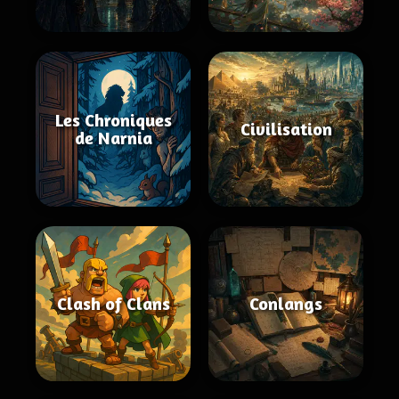
Les Chroniques
Civilisation
de Narnia
Clash of Clans
Conlangs