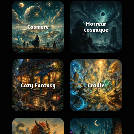
Horreur
Cosmere
cosmique
Cozy Fantasy
Cradle