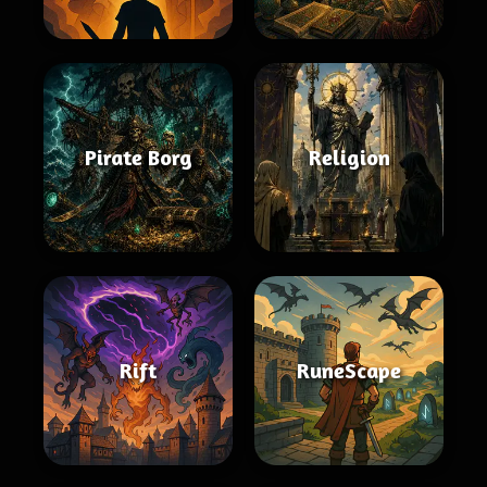
Pirate Borg
Religion
Rift
RuneScape