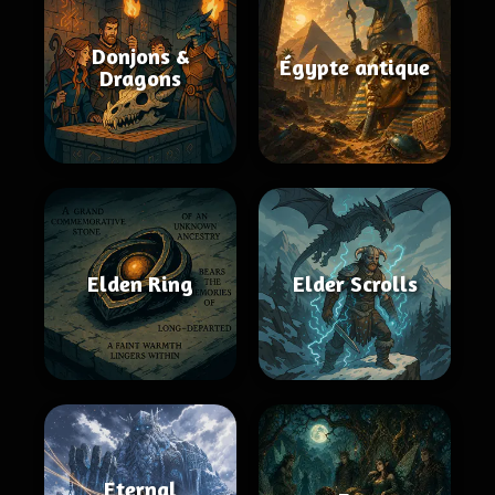
Donjons &
Égypte antique
Dragons
Elden Ring
Elder Scrolls
Eternal