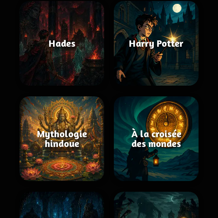
Hades
Harry Potter
Mythologie
À la croisée
hindoue
des mondes