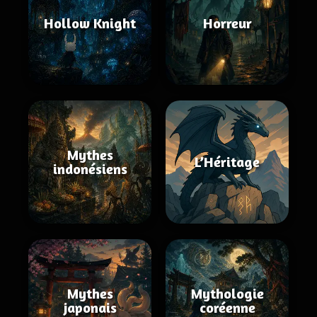
Hollow Knight
Horreur
Mythes
L’Héritage
indonésiens
Mythes
Mythologie
japonais
coréenne