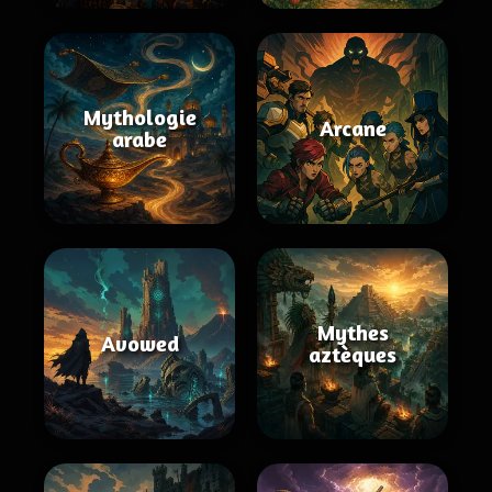
Mythologie
Arcane
arabe
Mythes
Avowed
aztèques