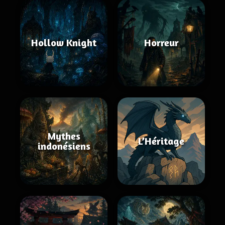
Hollow Knight
Horreur
Mythes
L’Héritage
indonésiens