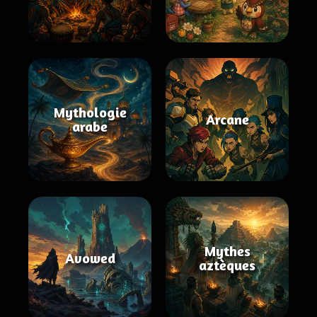
Mythologie
Arcane
arabe
Mythes
Avowed
aztèques