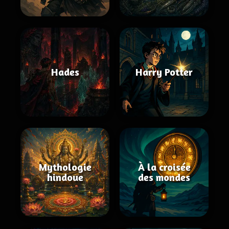
Hades
Harry Potter
Mythologie
À la croisée
hindoue
des mondes