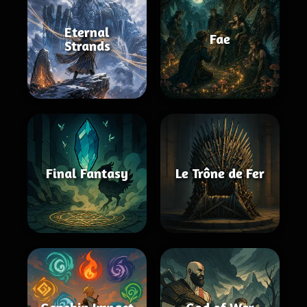
Eternal
Fae
Strands
Final Fantasy
Le Trône de Fer