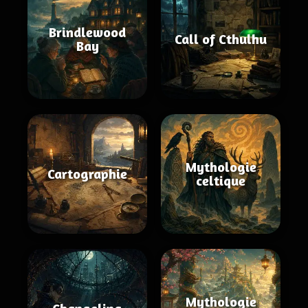
Brindlewood
Call of Cthulhu
Bay
Mythologie
Cartographie
celtique
Mythologie