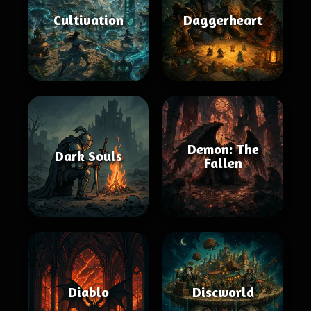
Cultivation
Daggerheart
Demon: The
Dark Souls
Fallen
Diablo
Discworld