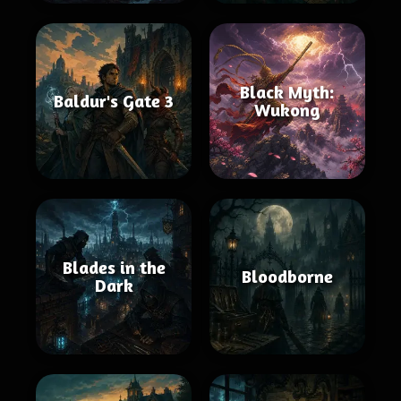
Black Myth:
Baldur's Gate 3
Wukong
Blades in the
Bloodborne
Dark