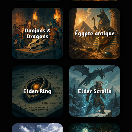
Donjons &
Égypte antique
Dragons
Elden Ring
Elder Scrolls