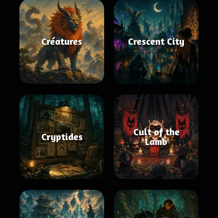
Créatures
Crescent City
Cult of the
Cryptides
Lamb