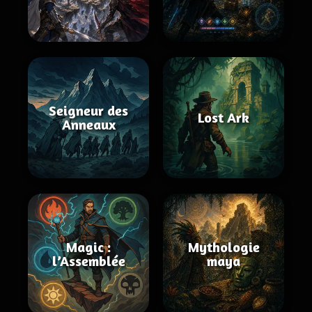
Seigneur des
Lost Ark
Anneaux
Magic :
Mythologie
l’Assemblée
maya