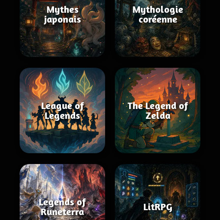
Mythes
Mythologie
japonais
coréenne
League of
The Legend of
Legends
Zelda
Legends of
LitRPG
Runeterra