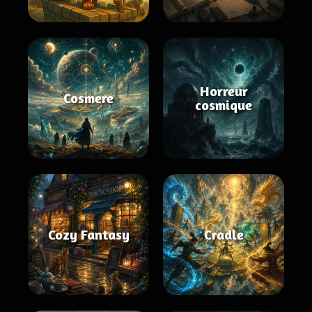
Horreur
Cosmere
cosmique
Cozy Fantasy
Cradle