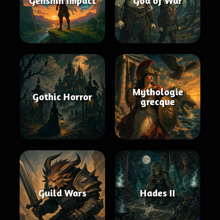
Genshin Impact
God of War
Mythologie
Gothic Horror
grecque
Guild Wars
Hades II