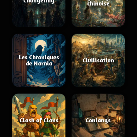
Changeling
chinoise
Les Chroniques
Civilisation
de Narnia
Clash of Clans
Conlangs