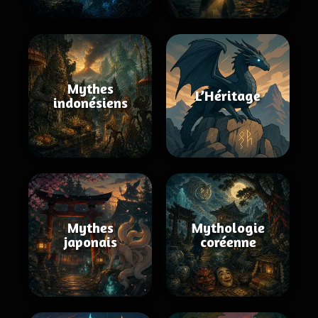
Mythes
L’Héritage
indonésiens
Mythes
Mythologie
japonais
coréenne