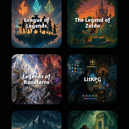
League of
The Legend of
Legends
Zelda
Legends of
LitRPG
Runeterra