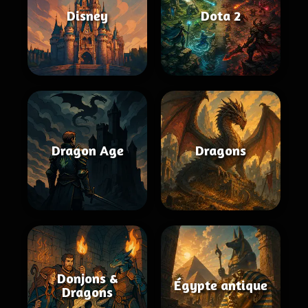
Disney
Dota 2
Dragon Age
Dragons
Donjons &
Égypte antique
Dragons