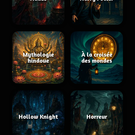
Mythologie
À la croisée
hindoue
des mondes
Hollow Knight
Horreur