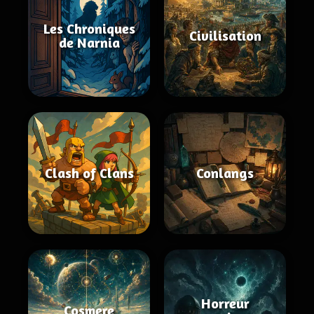
Les Chroniques
Civilisation
de Narnia
Clash of Clans
Conlangs
Horreur
Cosmere