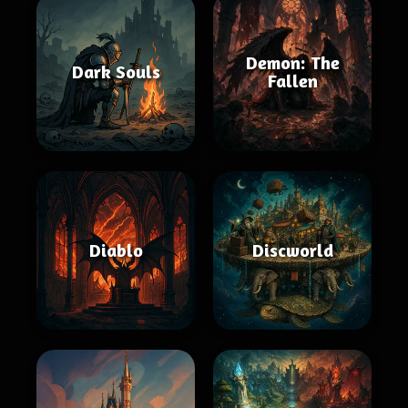
Demon: The
Dark Souls
Fallen
Diablo
Discworld