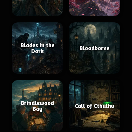
Blades in the
Bloodborne
Dark
Brindlewood
Call of Cthulhu
Bay