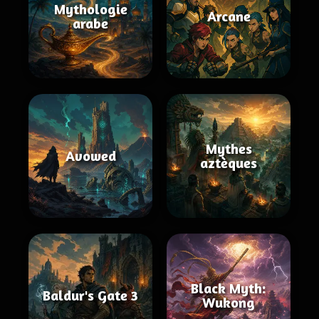
Mythologie
Arcane
arabe
Mythes
Avowed
aztèques
Black Myth:
Baldur's Gate 3
Wukong