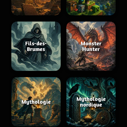
Fils-des-
Monster
Brumes
Hunter
Mythologie
Mythologie
nordique