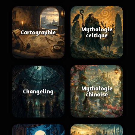
Mythologie
Cartographie
celtique
Mythologie
Changeling
chinoise