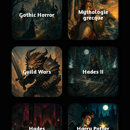
Mythologie
Gothic Horror
grecque
Guild Wars
Hades II
Hades
Harry Potter