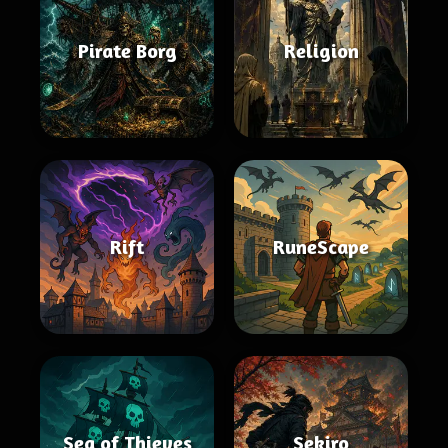
Pirate Borg
Religion
Rift
RuneScape
Sea of Thieves
Sekiro