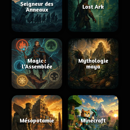
Seigneur des
Lost Ark
Anneaux
Magic :
Mythologie
l’Assemblée
maya
Mésopotamie
Minecraft