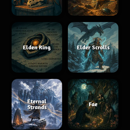
Elden Ring
Elder Scrolls
Eternal
Fae
Strands