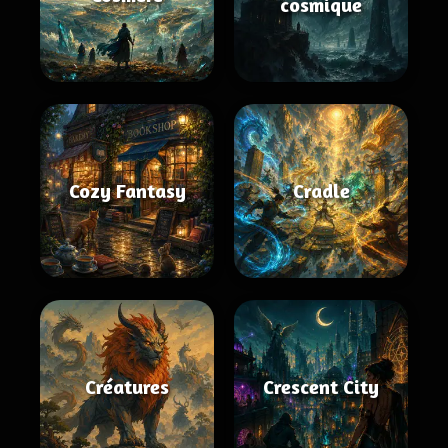
cosmique
Cozy Fantasy
Cradle
Créatures
Crescent City