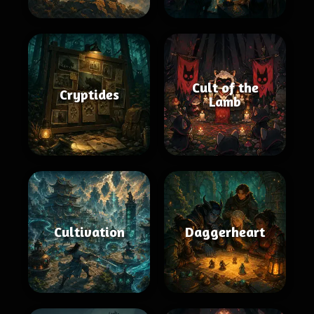
Cult of the
Cryptides
Lamb
Cultivation
Daggerheart