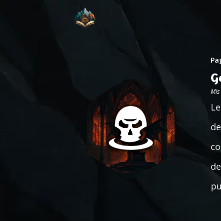
Pag
G
Mis
Le
de
co
de
pu