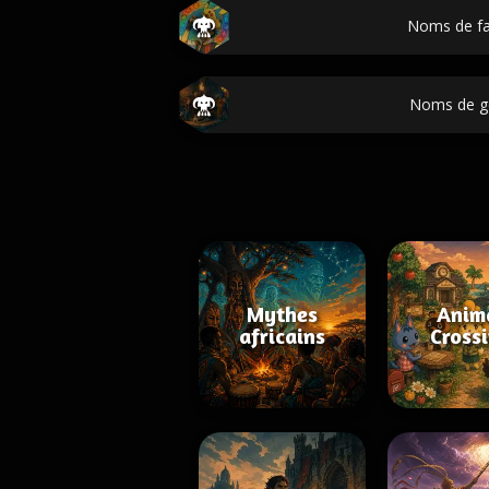
Noms de f
Noms de g
Mythes
Anim
africains
Cross