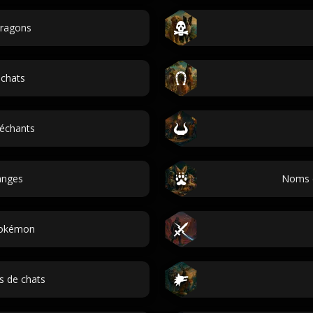
ragons
chats
échants
anges
Noms 
okémon
s de chats