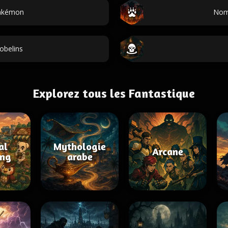
akémon
Noms
obelins
Explorez tous les Fantastique
al
Mythologie
Arcane
ing
arabe