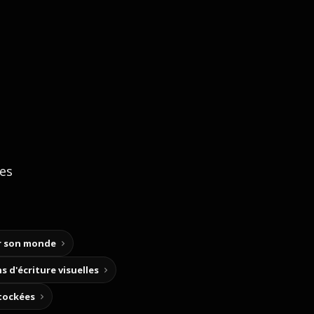
ces
ir son monde
s d'écriture visuelles
stockées