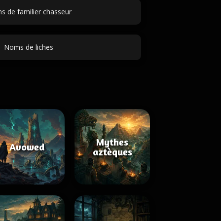
 de familier chasseur
Noms de liches
Mythes
Avowed
aztèques