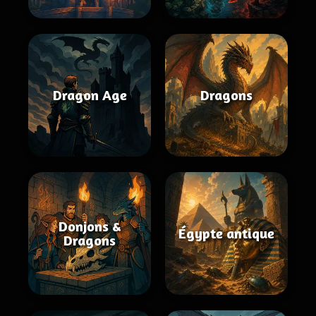
Dragon Age
Dragons
Donjons &
Égypte antique
Dragons