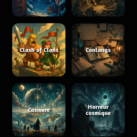
Clash of Clans
Conlangs
Horreur
Cosmere
cosmique