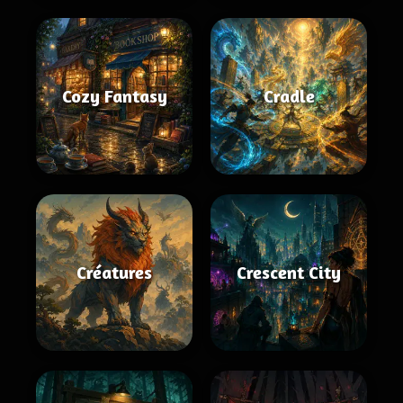
Cozy Fantasy
Cradle
Créatures
Crescent City