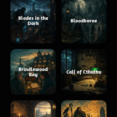
Blades in the
Bloodborne
Dark
Brindlewood
Call of Cthulhu
Bay