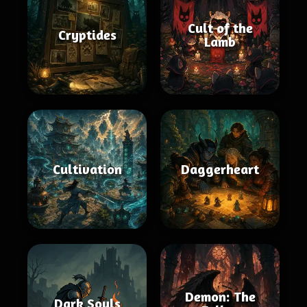
Cult of the
Cryptides
Lamb
Cultivation
Daggerheart
Demon: The
Dark Souls