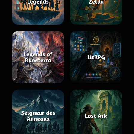
Legends
Zelda
Legends of
LitRPG
Runeterra
Seigneur des
Lost Ark
Anneaux