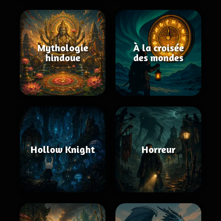
Mythologie
À la croisée
hindoue
des mondes
Hollow Knight
Horreur