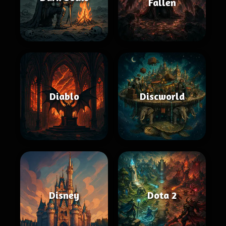
Fallen
Diablo
Discworld
Disney
Dota 2