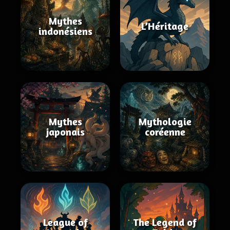
Mythes
L’Héritage
indonésiens
Mythes
Mythologie
japonais
coréenne
League of
The Legend of