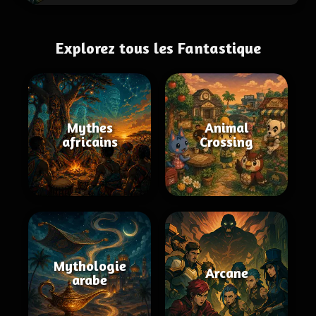
Explorez tous les Fantastique
Mythes
Animal
africains
Crossing
Mythologie
Arcane
arabe