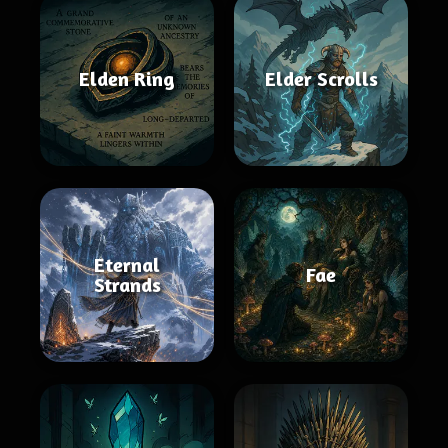
Elden Ring
Elder Scrolls
Eternal
Fae
Strands