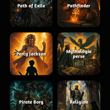
Path of Exile
Pathfinder
Mythologie
Percy Jackson
perse
Pirate Borg
Religion