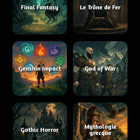
Final Fantasy
Le Trône de Fer
Genshin Impact
God of War
Mythologie
Gothic Horror
grecque