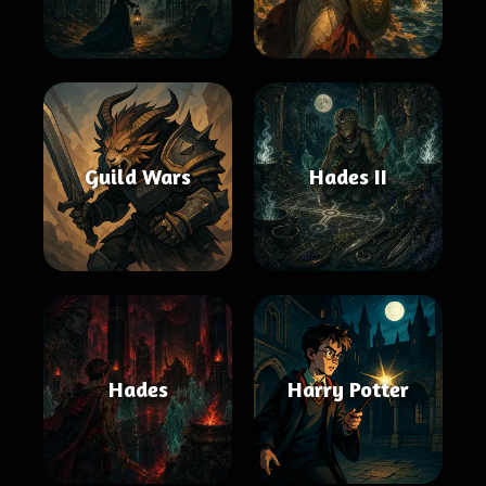
Guild Wars
Hades II
Hades
Harry Potter