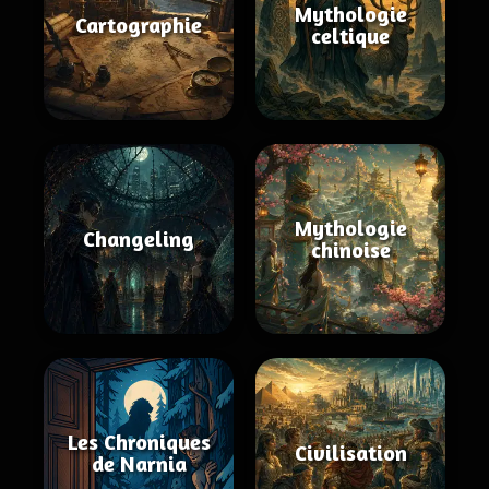
Mythologie
Cartographie
celtique
Mythologie
Changeling
chinoise
Les Chroniques
Civilisation
de Narnia