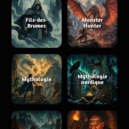
Fils-des-
Monster
Brumes
Hunter
Mythologie
Mythologie
nordique