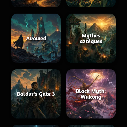
Mythes
Avowed
aztèques
Black Myth:
Baldur's Gate 3
Wukong