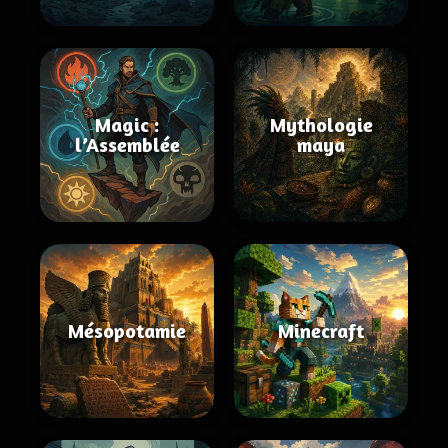
Magic :
Mythologie
l’Assemblée
maya
Mésopotamie
Minecraft