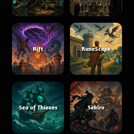
Rift
RuneScape
Sea of Thieves
Sekiro