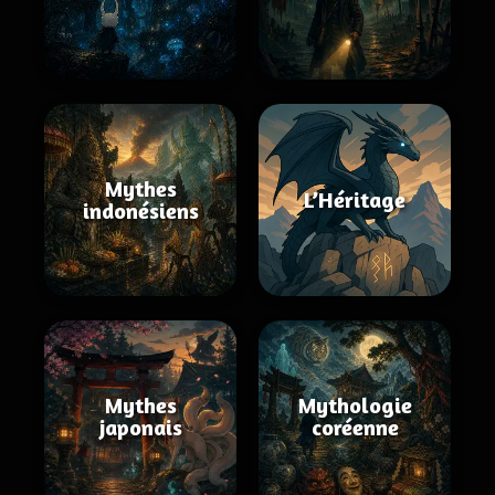
Mythes
L’Héritage
indonésiens
Mythes
Mythologie
japonais
coréenne