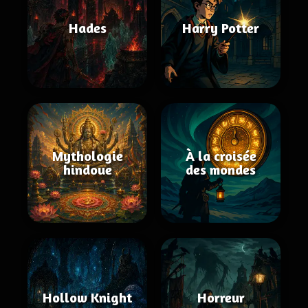
Hades
Harry Potter
Mythologie
À la croisée
hindoue
des mondes
Hollow Knight
Horreur