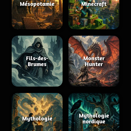
Mésopotamie
Minecraft
Fils-des-
Monster
Brumes
Hunter
Mythologie
Mythologie
nordique