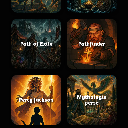
Path of Exile
Pathfinder
Mythologie
Percy Jackson
perse