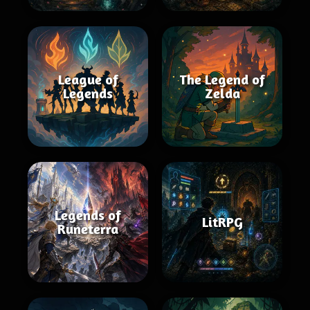
League of
The Legend of
Legends
Zelda
Legends of
LitRPG
Runeterra