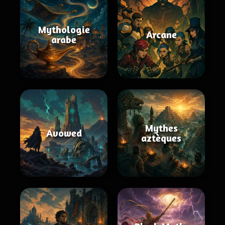
Mythologie
Arcane
arabe
Mythes
Avowed
aztèques