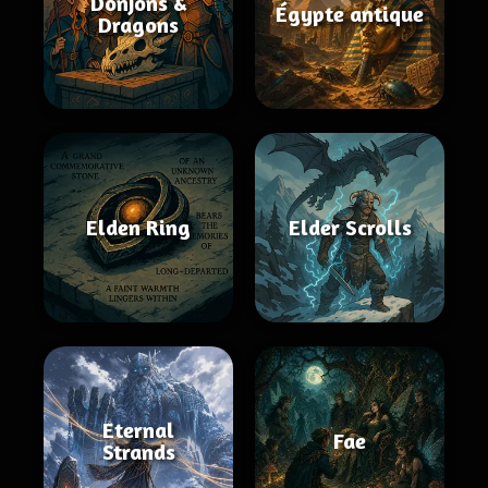
Donjons &
Égypte antique
Dragons
Elden Ring
Elder Scrolls
Eternal
Fae
Strands