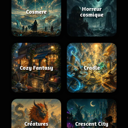
Horreur
Cosmere
cosmique
Cozy Fantasy
Cradle
Créatures
Crescent City