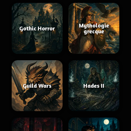
Mythologie
Gothic Horror
grecque
Guild Wars
Hades II