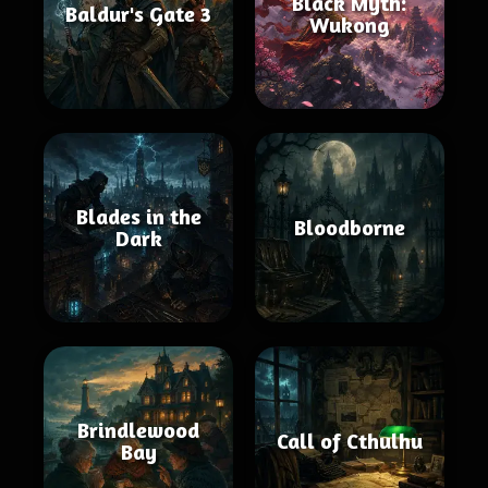
Black Myth:
Baldur's Gate 3
Wukong
Blades in the
Bloodborne
Dark
Brindlewood
Call of Cthulhu
Bay