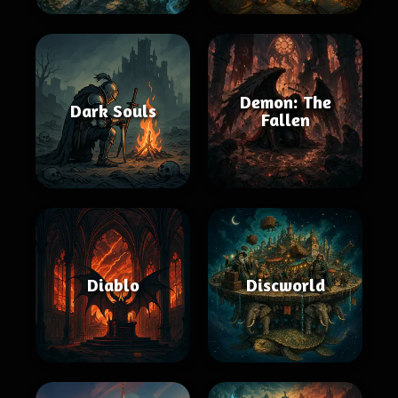
Demon: The
Dark Souls
Fallen
Diablo
Discworld