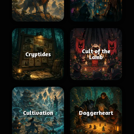
Cult of the
Cryptides
Lamb
Cultivation
Daggerheart