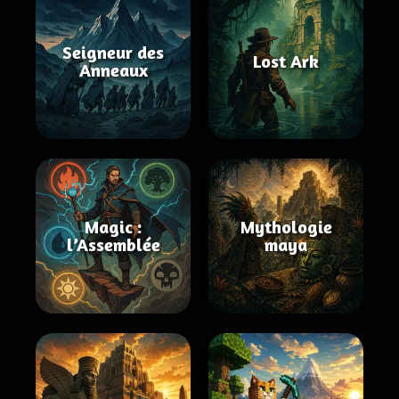
Seigneur des
Lost Ark
Anneaux
Magic :
Mythologie
l’Assemblée
maya