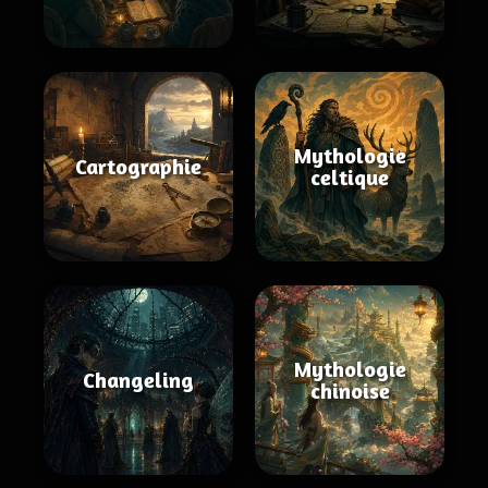
Mythologie
Cartographie
celtique
Mythologie
Changeling
chinoise