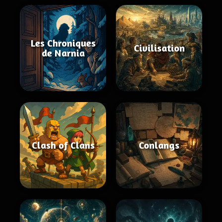
Les Chroniques
Civilisation
de Narnia
Clash of Clans
Conlangs