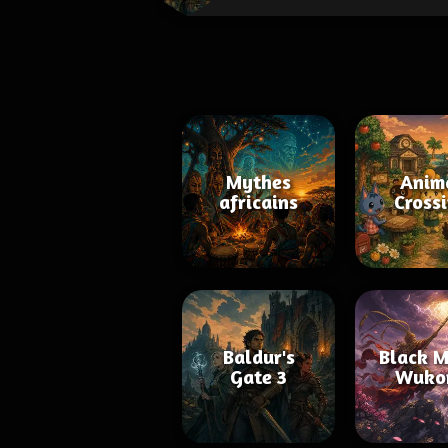
Mythes
Anim
africains
Cross
Baldur's
Black M
Gate 3
Wuko