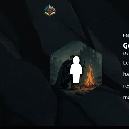
Pag
G
Mis
Le
ha
ré
ma