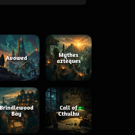
Mythes
Avowed
aztèques
Brindlewood
Call of
Bay
Cthulhu