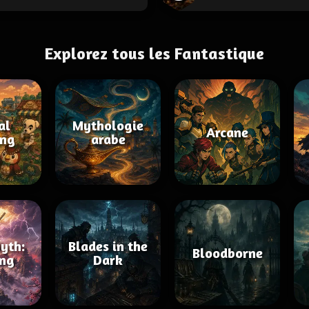
Explorez tous les Fantastique
al
Mythologie
Arcane
ing
arabe
yth:
Blades in the
Bloodborne
ng
Dark