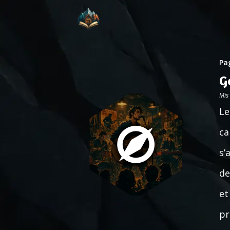
Pag
G
Mis
Le
ca
s’
de
et
pr