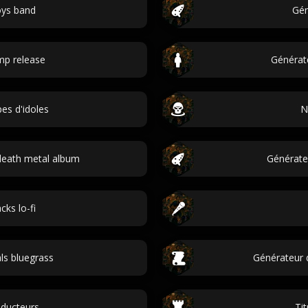
ys band
Gén
mp release
Générate
es d'idoles
N
death metal album
Générate
ks lo-fi
ls bluegrass
Générateur d
ducteurs
Ti