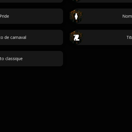
Pride
Noms
o de carnaval
Ti
to classique