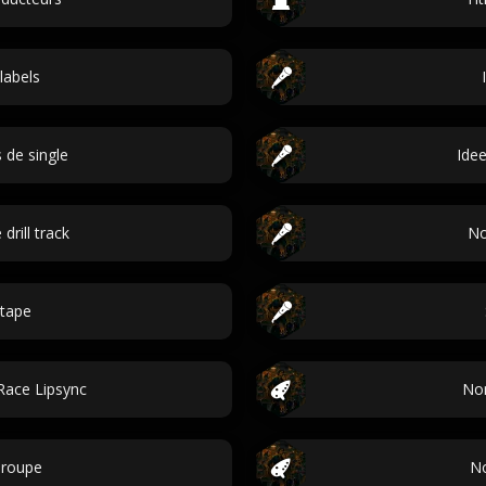
labels
s de single
Ide
drill track
No
xtape
Race Lipsync
No
roupe
No