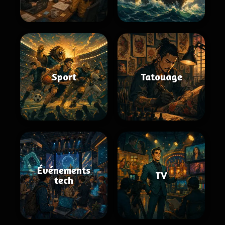
Sport
Tatouage
Événements
TV
tech