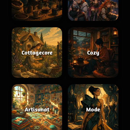
Cottagecore
Cozy
Artisanat
Mode