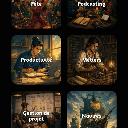
Fête
Podcasting
Productivité
Métiers
Gestion de
Navires
projet