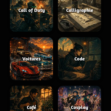
Call of Duty
Calligraphie
Voitures
Code
Café
Cosplay