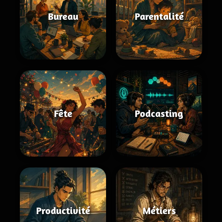
Bureau
Parentalité
Fête
Podcasting
Productivité
Métiers