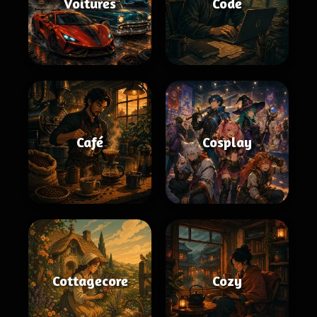
Voitures
Code
Café
Cosplay
Cottagecore
Cozy