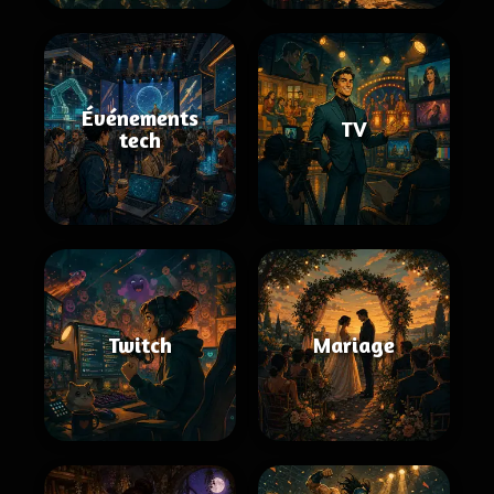
Événements
TV
tech
Twitch
Mariage