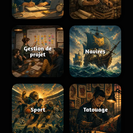
Gestion de
Navires
projet
Sport
Tatouage