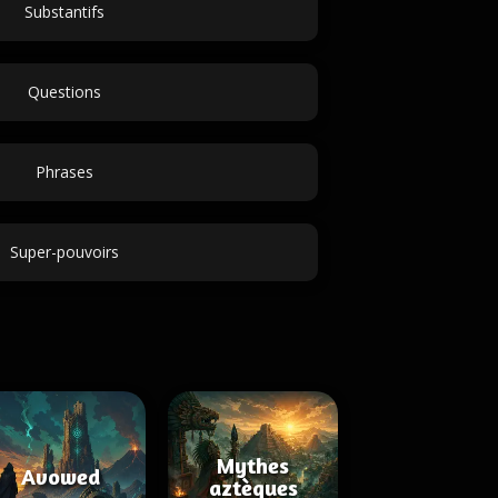
Substantifs
Questions
Phrases
Super-pouvoirs
Mythes
Avowed
aztèques