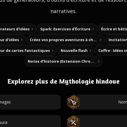
narratives.
rateurs d'idées
Spark: Exercices d'Écriture
Écrire et bât
ur d'idées
Créez vos propres aventures à choix
Incitation
ur de cartes fantastiques
Nouvelle flash
Coffre : Idées 
Notes d’histoire (Extension Chrome)
Explorez plus de Mythologie hindoue
nagas
Noms
sura