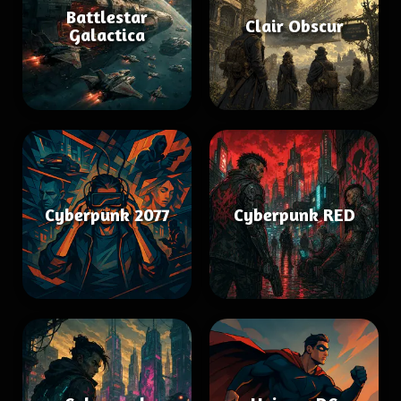
Battlestar
Clair Obscur
Galactica
Cyberpunk 2077
Cyberpunk RED