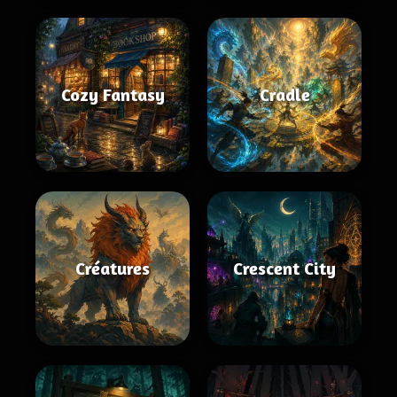
Cozy Fantasy
Cradle
Créatures
Crescent City