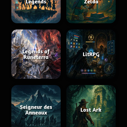
Legends
Zelda
Legends of
LitRPG
Runeterra
Seigneur des
Lost Ark
Anneaux