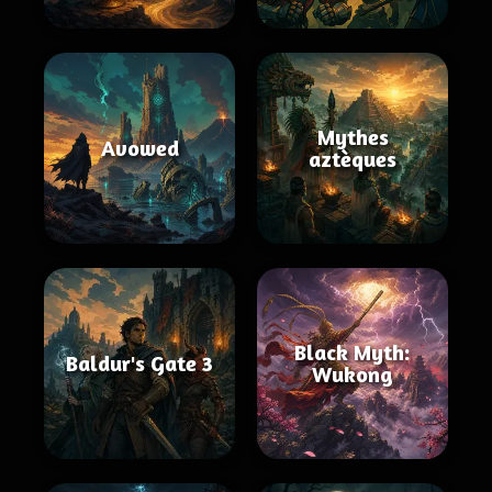
Mythes
Avowed
aztèques
Black Myth:
Baldur's Gate 3
Wukong