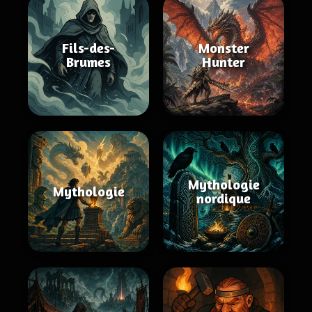
Fils-des-
Monster
Brumes
Hunter
Mythologie
Mythologie
nordique