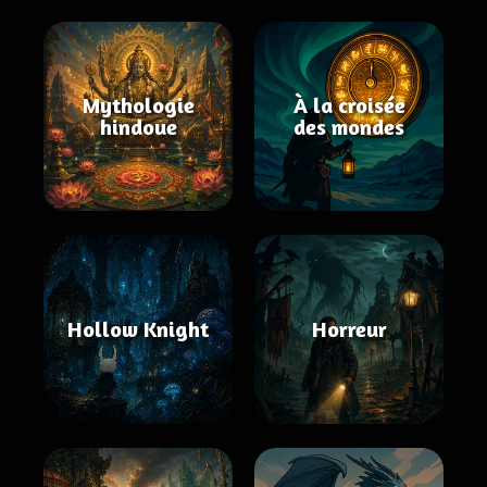
Mythologie
À la croisée
hindoue
des mondes
Hollow Knight
Horreur