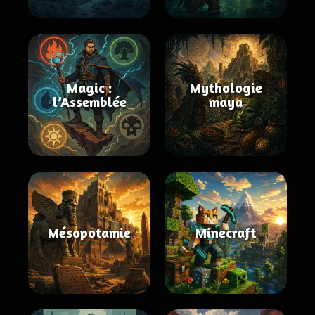
Magic :
Mythologie
l’Assemblée
maya
Mésopotamie
Minecraft