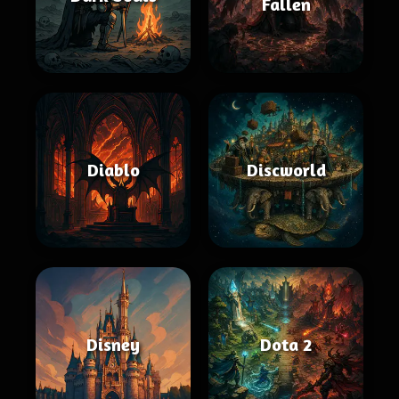
Fallen
Diablo
Discworld
Disney
Dota 2