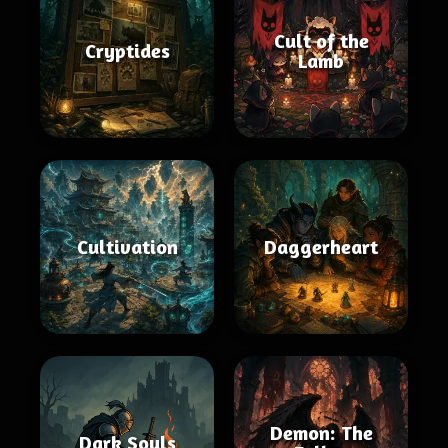
Cult of the
Cryptides
Lamb
Cultivation
Daggerheart
Demon: The
Dark Souls