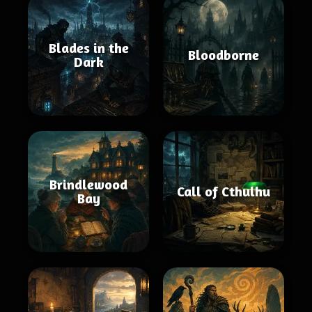
Blades in the
Bloodborne
Dark
Brindlewood
Call of Cthulhu
Bay