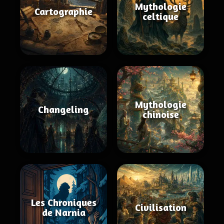
Mythologie
Cartographie
celtique
Mythologie
Changeling
chinoise
Les Chroniques
Civilisation
de Narnia