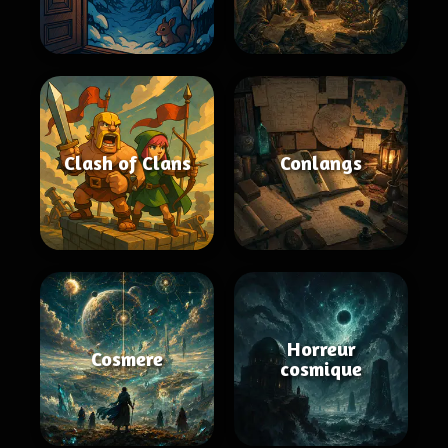
Clash of Clans
Conlangs
Horreur
Cosmere
cosmique