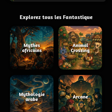
Explorez tous les Fantastique
Mythes
Animal
africains
Crossing
Mythologie
Arcane
arabe