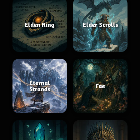
Elden Ring
Elder Scrolls
Eternal
Fae
Strands