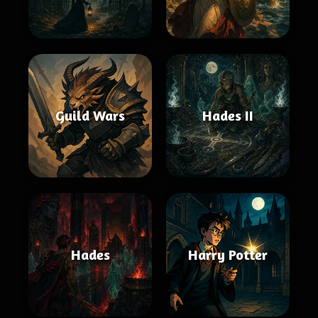
Guild Wars
Hades II
Hades
Harry Potter