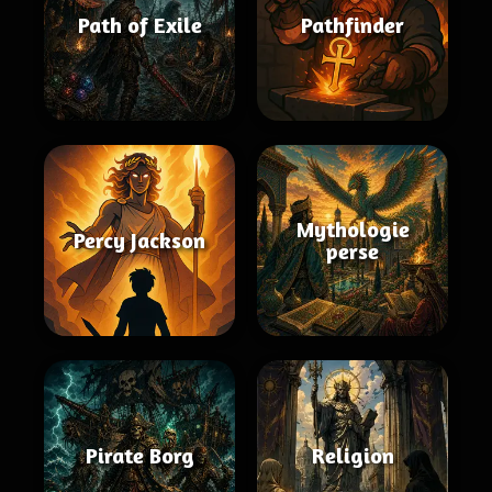
Path of Exile
Pathfinder
Mythologie
Percy Jackson
perse
Pirate Borg
Religion