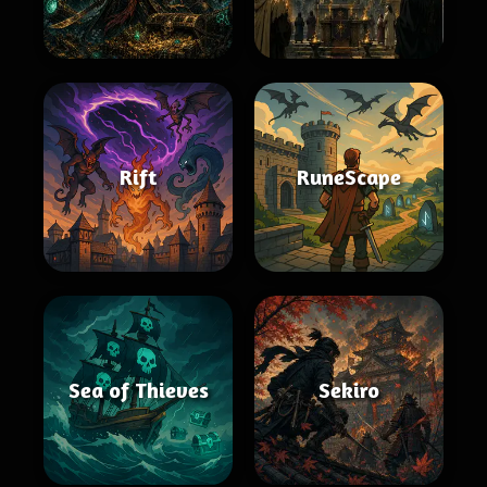
Rift
RuneScape
Sea of Thieves
Sekiro