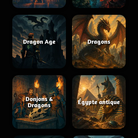
Dragon Age
Dragons
Donjons &
Égypte antique
Dragons