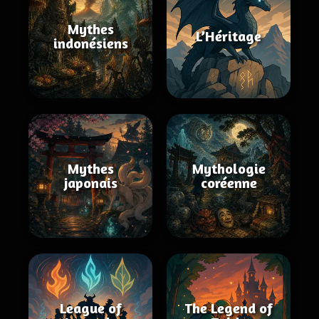
Mythes
L’Héritage
indonésiens
Mythes
Mythologie
japonais
coréenne
League of
The Legend of