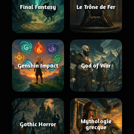
Final Fantasy
Le Trône de Fer
Genshin Impact
God of War
Mythologie
Gothic Horror
grecque