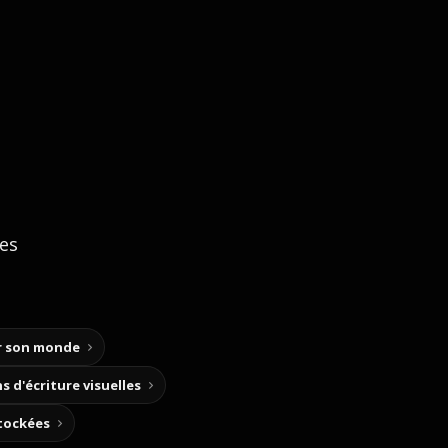
ces
ir son monde
s d'écriture visuelles
stockées