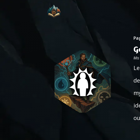
Pag
G
Mis
Le
de
my
id
ou