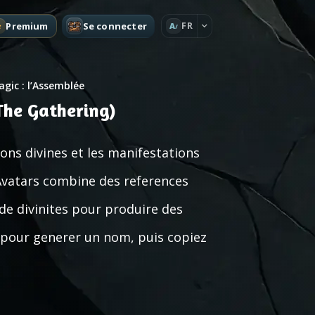
Premium
Se connecter
FR
A
gic : l’Assemblée
The Gathering)
ons divines et les manifestations
Avatars combine des references
e divinites pour produire des
z pour generer un nom, puis copiez