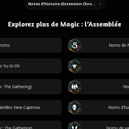
Notes d’histoire (Extension Chrome)
Explorez plus de Magic : l’Assemblée
 noms
Noms de N
s Yu-Gi-Oh
c: The Gathering)
No
familles New Capenna
Noms d'hum
: The Gathering)
Noms de vam