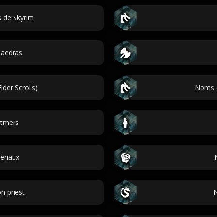
 de Skyrim
aedras
lder Scrolls)
Noms d
ltmers
ériaux
n priest