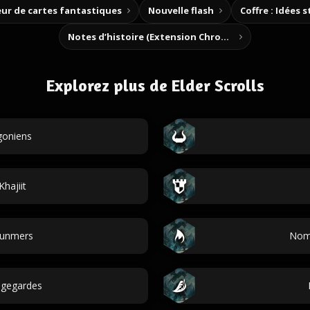
ur de cartes fantastiques
Nouvelle flash
Coffre : Idées 
Notes d’histoire (Extension Chrome)
Explorez plus de Elder Scrolls
goniens
hajiit
unmers
Noms
gegardes