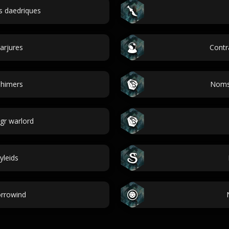
s daedriques
arjures
Contr
himers
Noms 
gr warlord
yleids
orrowind