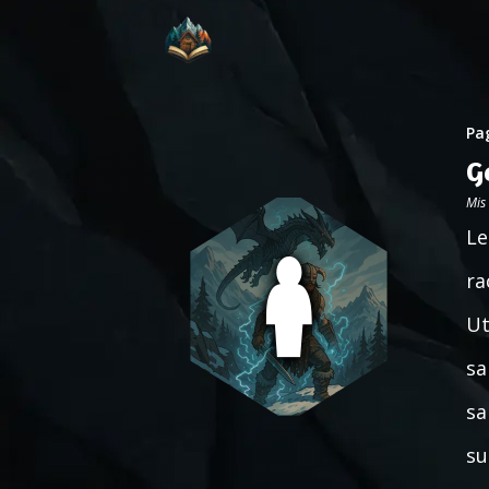
Pag
G
Mis
Le
ra
Ut
sa
sa
su