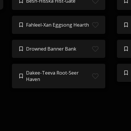
Besh-Hisska Hist-Gate
Fahleel-Xan Eggsong Hearth
Drowned Banner Bank
Dakee-Teeva Root-Seer
Haven