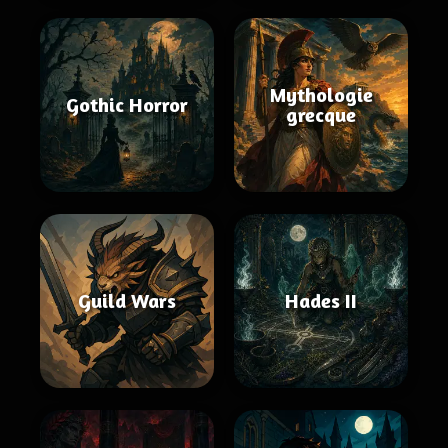
Mythologie
Gothic Horror
grecque
Guild Wars
Hades II