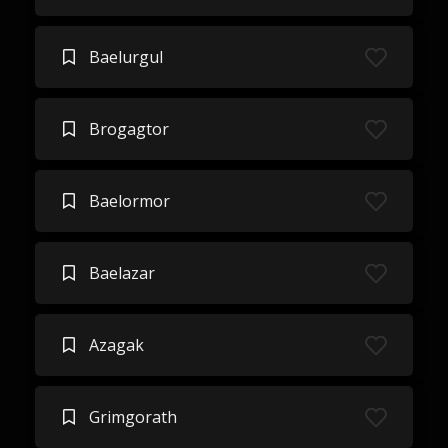
Baelurgul
Brogagtor
Baelormor
Baelazar
Azagak
Grimgorath