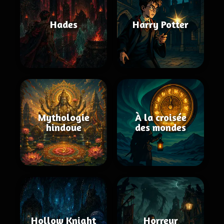
Hades
Harry Potter
Mythologie
À la croisée
hindoue
des mondes
Hollow Knight
Horreur