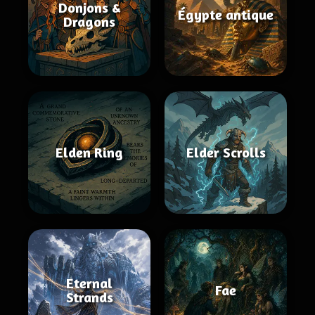
Donjons &
Égypte antique
Dragons
Elden Ring
Elder Scrolls
Eternal
Fae
Strands