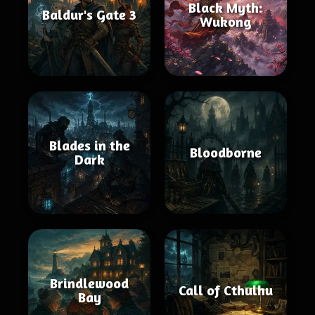
Black Myth:
Baldur's Gate 3
Wukong
Blades in the
Bloodborne
Dark
Brindlewood
Call of Cthulhu
Bay