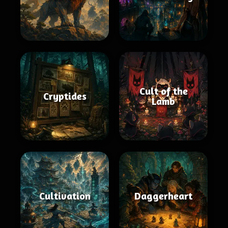
Cult of the
Cryptides
Lamb
Cultivation
Daggerheart