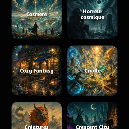
Horreur
Cosmere
cosmique
Cozy Fantasy
Cradle
Créatures
Crescent City