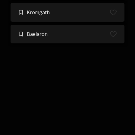
Kromgath
Baelaron