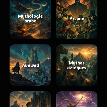
Mythologie
Arcane
arabe
Mythes
Avowed
aztèques