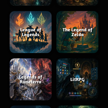
League of
The Legend of
Legends
Zelda
Legends of
LitRPG
Runeterra