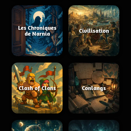
Les Chroniques
Civilisation
de Narnia
Clash of Clans
Conlangs