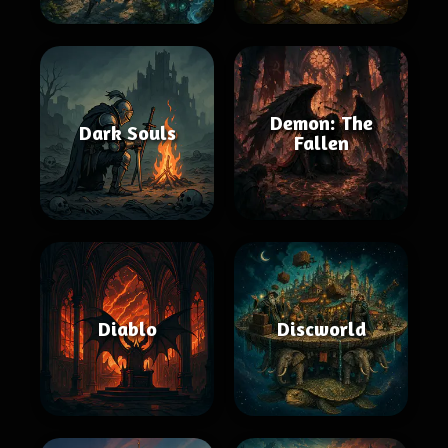
Demon: The
Dark Souls
Fallen
Diablo
Discworld