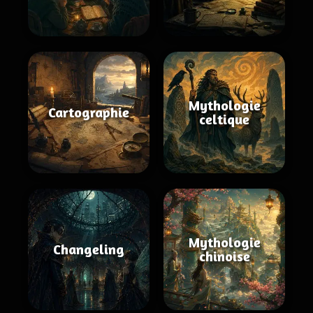
Mythologie
Cartographie
celtique
Mythologie
Changeling
chinoise