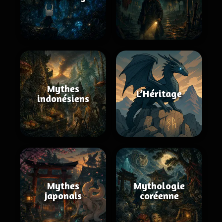
Mythes
L’Héritage
indonésiens
Mythes
Mythologie
japonais
coréenne