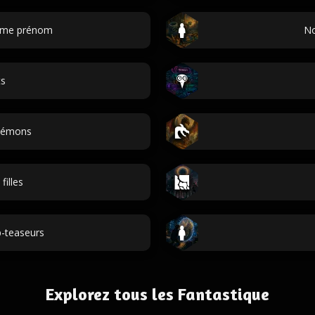
ième prénom
No
ts
démons
illes
-teaseurs
Explorez tous les Fantastique