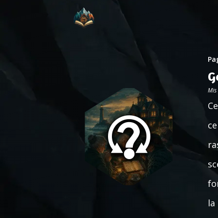
Pag
G
Mis
Ce
ce
ra
sc
fo
la