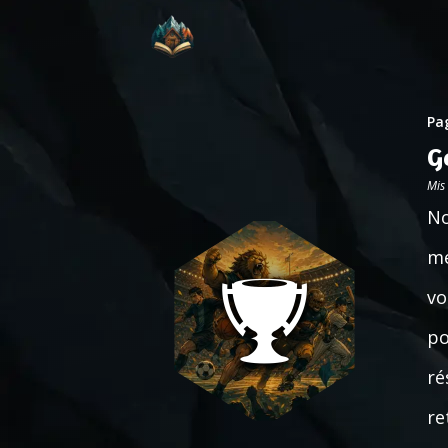
Pag
G
Mis
No
mé
vo
po
ré
re