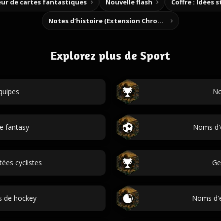
ur de cartes fantastiques
Nouvelle flash
Coffre : Idées 
Notes d’histoire (Extension Chrome)
Explorez plus de Sport
quipes
No
e fantasy
Noms d'é
ées cyclistes
Ge
s de hockey
Noms d'e