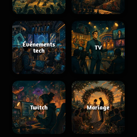
Événements
TV
tech
Twitch
Mariage