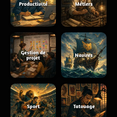
Productivité
Métiers
Gestion de
Navires
projet
Sport
Tatouage