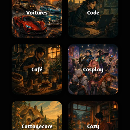
Voitures
Code
Café
Cosplay
Cottagecore
Cozy