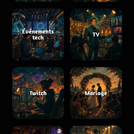
Événements
TV
tech
Twitch
Mariage