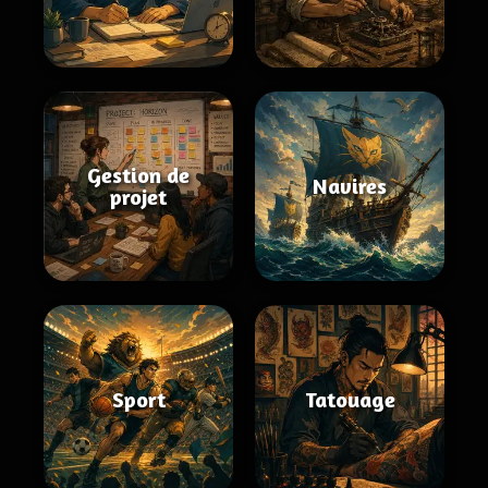
Gestion de
Navires
projet
Sport
Tatouage