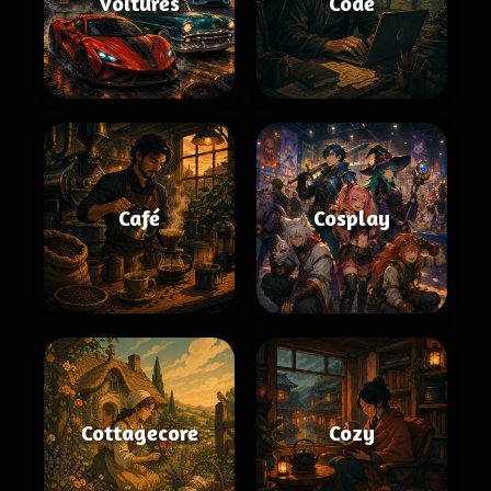
Voitures
Code
Café
Cosplay
Cottagecore
Cozy