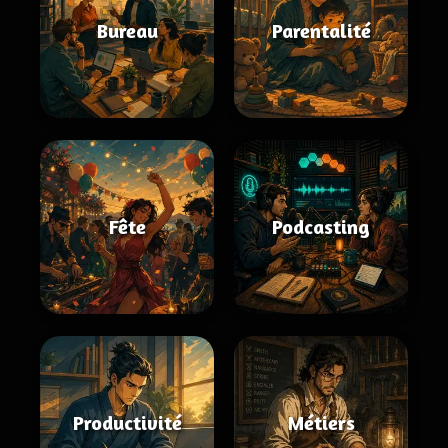
Bureau
Parentalité
Fête
Podcasting
Productivité
Métiers