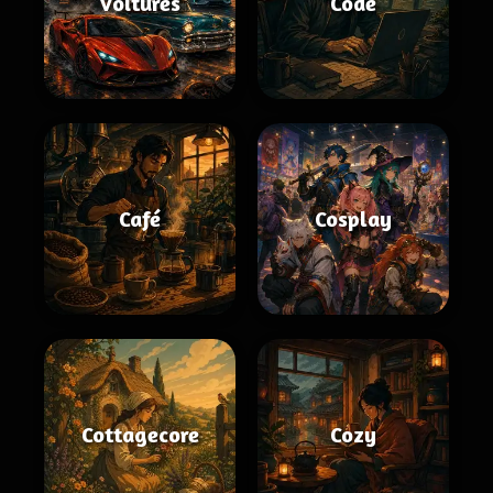
Voitures
Code
Café
Cosplay
Cottagecore
Cozy