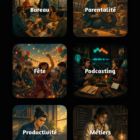
Bureau
Parentalité
Fête
Podcasting
Productivité
Métiers