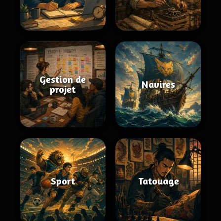
Gestion de
Navires
projet
Sport
Tatouage