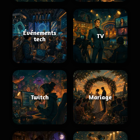
Événements
TV
tech
Twitch
Mariage