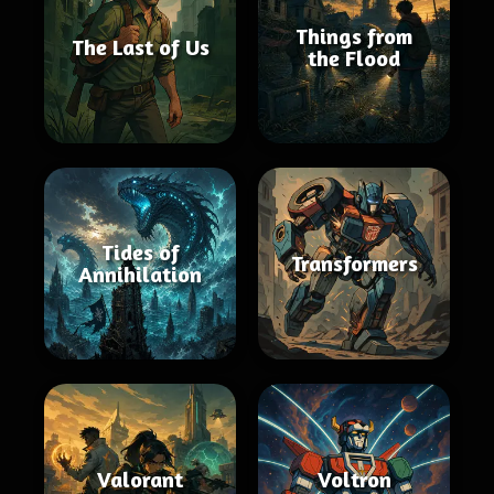
Things from
The Last of Us
the Flood
Tides of
Transformers
Annihilation
Valorant
Voltron