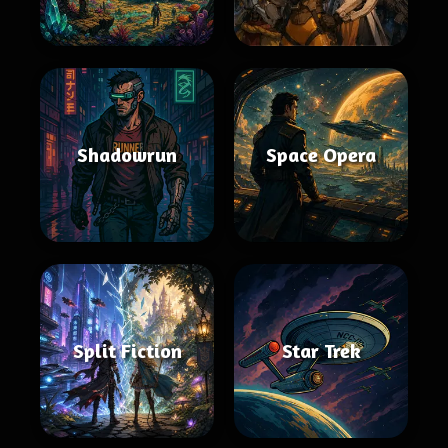
Shadowrun
Space Opera
Split Fiction
Star Trek