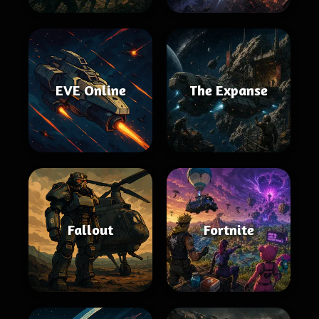
EVE Online
The Expanse
Fallout
Fortnite