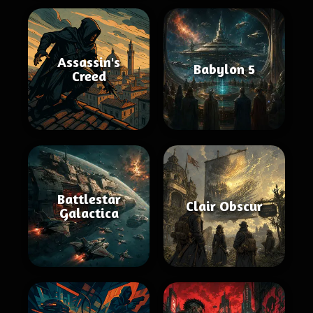
Assassin's
Babylon 5
Creed
Battlestar
Clair Obscur
Galactica