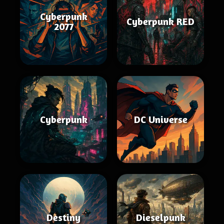
Cyberpunk
Cyberpunk RED
2077
Cyberpunk
DC Universe
Destiny
Dieselpunk