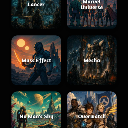
Marvel
Lancer
Universe
Mass Effect
Mecha
No Man's Sky
Overwatch