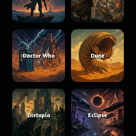
Doctor Who
Dune
Distopía
Eclipse