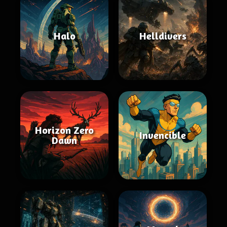
Halo
Helldivers
Horizon Zero
Invencible
Dawn