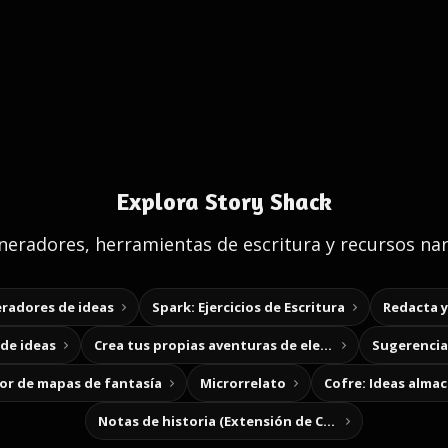
Explora Story Shack
eradores, herramientas de escritura y recursos nar
radores de ideas
Spark: Ejercicios de Escritura
Redacta 
de ideas
Crea tus propias aventuras de elección
Sugerencias
r de mapas de fantasía
Microrrelato
Cofre: Ideas alma
Notas de historia (Extensión de Chrome)