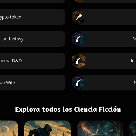
ypto token
ipo fantasy
S
aberna D&D
Id
ob Wife
N
Explora todos los Ciencia Ficción