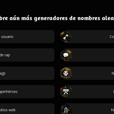
bre aún más generadores de nombres alea
 usuario
Co
de rap
ags
N
uperhéroes
itios web
N