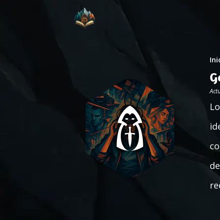
Ini
G
Act
Lo
id
co
de
re