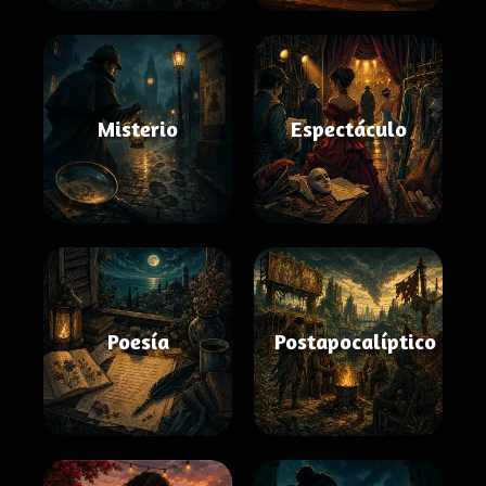
Misterio
Espectáculo
Poesía
Postapocalíptico