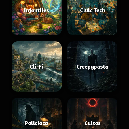
Infantiles
Civic Tech
Cli-Fi
Creepypasta
Policiaco
Cultos