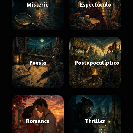
Misterio
Espectáculo
Poesía
Postapocalíptico
Romance
Thriller