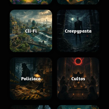
Cli-Fi
Creepypasta
Policiaco
Cultos